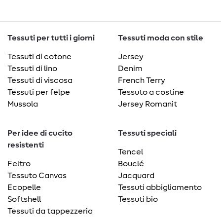
Tessuti per tutti i giorni
Tessuti moda con stile
Tessuti di cotone
Jersey
Tessuti di lino
Denim
Tessuti di viscosa
French Terry
Tessuti per felpe
Tessuto a costine
Mussola
Jersey Romanit
Per idee di cucito
Tessuti speciali
resistenti
Tencel
Feltro
Bouclé
Tessuto Canvas
Jacquard
Ecopelle
Tessuti abbigliamento
Softshell
Tessuti bio
Tessuti da tappezzeria