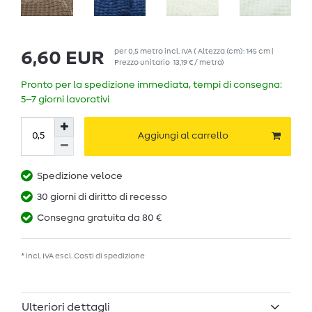
per
0,5
metro
incl. IVA
( Altezza (cm): 145 cm |
6,60 EUR
Prezzo unitario
13,19 € / metro
)
Pronto per la spedizione immediata, tempi di consegna:
5–7 giorni lavorativi
Aggiungi al carrello
Spedizione veloce
30 giorni di diritto di recesso
Consegna gratuita da 80 €
* incl. IVA escl.
Costi di spedizione
Ulteriori dettagli