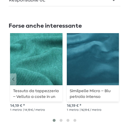
Responsabile UE
Forse anche interessante
Tessuto da tappezzeria
Similpelle Micro – Blu
T
– Velluto a coste in un
petrolio intenso
–
intenso turchese scuro
c
14,19 € *
16,19 € *
14,
1
metro
| 14,19 € / metro
1
metro
| 16,19 € / metro
1
me