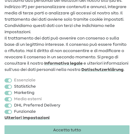
trattiamo dati personali dei visitatori del nostro sito (ad es.
Assistenza e contatto
indirizzo IP) per personalizzare contenuti e annunci, integrare
media di terze parti o analizzare gli accessi al nostro sito. Il
Contatto
trattamento dei dati avviene solo tramite cookie impostati.
Condividiamo questi dati con terzi che indichiamo nelle
Informazioni sul nuovo proprietario
impostazioni.
Il trattamento dei dati può avvenire con consenso o sulla
FAQ
base di un legittimo interesse. Il consenso può essere fornito
Diritto di recesso
o rifiutato. Hai il diritto di non acconsentire e di modificare o
revocare il consenso in un secondo momento. Si prega di
Popolare
consultare il nostro
Informativa legale
e ulteriori informazioni
sull'uso dei dati personali nella nostra
Dati­schutz­erklärung
.
Tessuti
Essenziale
Accessori cucito
Statistiche
Marketing
Sale
Media esterni
DHL Preferred Delivery
Funzionale
Ulteriori impostazioni
Accetta tutto