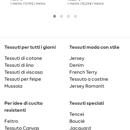
1
metro
| 11,79 € / metro
1
metro
| 10,29 € / metro
1
me
Tessuti per tutti i giorni
Tessuti moda con stile
Tessuti di cotone
Jersey
Tessuti di lino
Denim
Tessuti di viscosa
French Terry
Tessuti per felpe
Tessuto a costine
Mussola
Jersey Romanit
Per idee di cucito
Tessuti speciali
resistenti
Tencel
Feltro
Bouclé
Tessuto Canvas
Jacquard