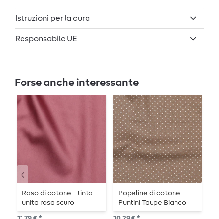
Istruzioni per la cura
Responsabile UE
Forse anche interessante
Raso di cotone - tinta
Popeline di cotone -
C
unita rosa scuro
Puntini Taupe Bianco
p
11,79 € *
10,29 € *
12,