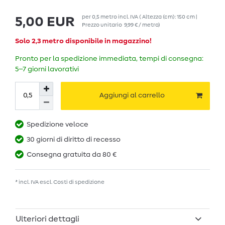
per
0,5
metro
incl. IVA
( Altezza (cm): 150 cm |
5,00 EUR
Prezzo unitario
9,99 € / metro
)
Solo 2,3 metro disponibile in magazzino!
Pronto per la spedizione immediata, tempi di consegna:
5–7 giorni lavorativi
Aggiungi al carrello
Spedizione veloce
30 giorni di diritto di recesso
Consegna gratuita da 80 €
* incl. IVA escl.
Costi di spedizione
Ulteriori dettagli