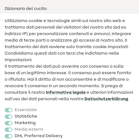
Dizionario del cucito
Nähanleitungen
Utilizziamo cookie e tecnologie simili sul nostro sito web e
trattiamo dati personali dei visitatori del nostro sito (ad es.
Assistenza e contatto
indirizzo IP) per personalizzare contenuti e annunci, integrare
media di terze parti o analizzare gli accessi al nostro sito. Il
Contatto
trattamento dei dati avviene solo tramite cookie impostati.
Condividiamo questi dati con terzi che indichiamo nelle
Informazioni sul nuovo proprietario
impostazioni.
Il trattamento dei dati può avvenire con consenso o sulla
FAQ
base di un legittimo interesse. Il consenso può essere fornito
Diritto di recesso
o rifiutato. Hai il diritto di non acconsentire e di modificare o
revocare il consenso in un secondo momento. Si prega di
Popolare
consultare il nostro
Informativa legale
e ulteriori informazioni
sull'uso dei dati personali nella nostra
Dati­schutz­erklärung
.
Tessuti
Essenziale
Accessori cucito
Statistiche
Marketing
Sale
Media esterni
DHL Preferred Delivery