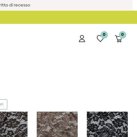
iritto di recesso
0
0
ri