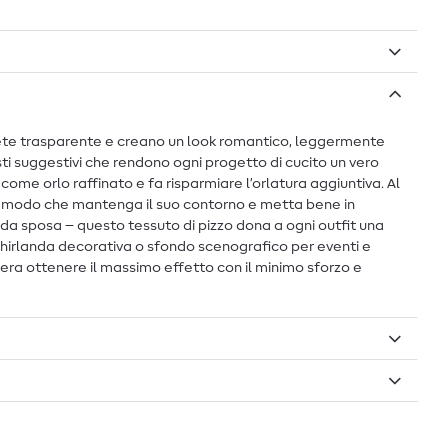
 di rete trasparente e creano un look romantico, leggermente
asti suggestivi che rendono ogni progetto di cucito un vero
come orlo raffinato e fa risparmiare l’orlatura aggiuntiva. Al
in modo che mantenga il suo contorno e metta bene in
ili da sposa – questo tessuto di pizzo dona a ogni outfit una
 ghirlanda decorativa o sfondo scenografico per eventi e
dera ottenere il massimo effetto con il minimo sforzo e