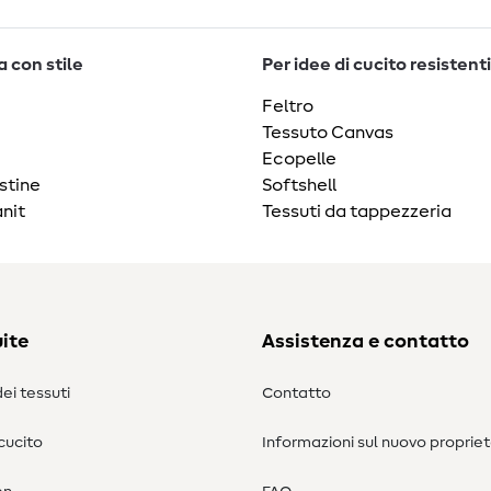
 con stile
Per idee di cucito resistenti
Feltro
Tessuto Canvas
Ecopelle
stine
Softshell
nit
Tessuti da tappezzeria
ite
Assistenza e contatto
ei tessuti
Contatto
 cucito
Informazioni sul nuovo propriet