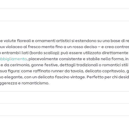
grane volute floreali e ornamenti artistici si estendono su una base
deaux violaceo al fresco menta fino a un rosso deciso – e crea contr
 entrambi i lati (bordo scallop): può essere utilizzato direttamente 
abbigliamento
, piacevolmente consistente e stabile nella forma, 
era e da cerimonia, gonne festive, dettagli tradizionali o romantici st
sua figura: come raffinato runner da tavola, delicato copritavolo,
so elegante, con un delicato fascino vintage. Perfetto per chi desi
leggerezza e romanticismo.