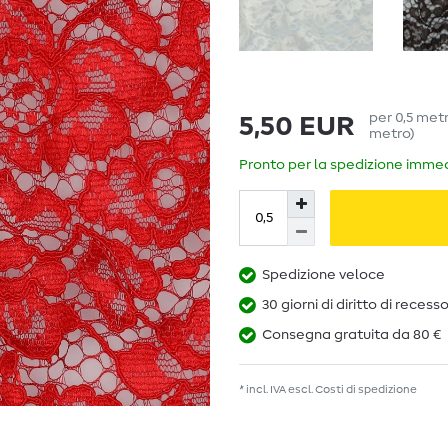
per
0,5
met
5,50 EUR
metro
)
Pronto per la spedizione immedi
Spedizione veloce
30 giorni di diritto di recess
Consegna gratuita da 80 €
* incl. IVA escl.
Costi di spedizione