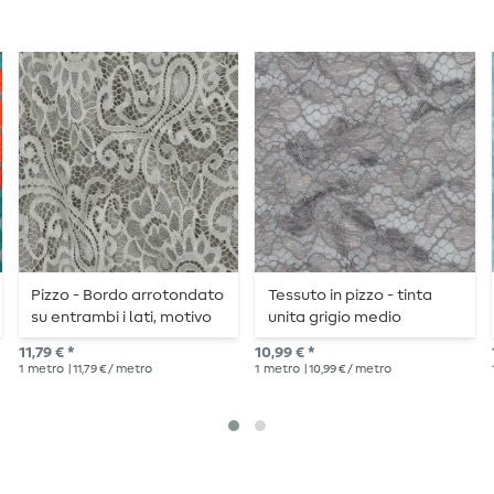
Pizzo - Bordo arrotondato
Tessuto in pizzo - tinta
su entrambi i lati, motivo
unita grigio medio
Paisley, colore avorio
11,79 € *
10,99 € *
1
metro
| 11,79 € / metro
1
metro
| 10,99 € / metro