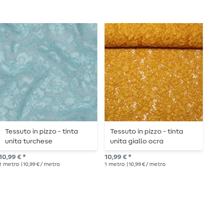
Tessuto in pizzo - tinta
Tessuto in pizzo - tinta
P
unita turchese
unita giallo ocra
e
P
10,99 € *
10,99 € *
11,
1
metro
| 10,99 € / metro
1
metro
| 10,99 € / metro
1
me