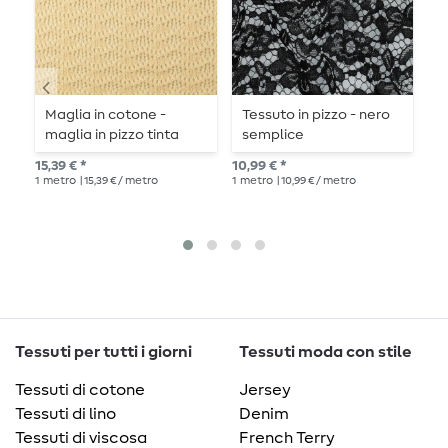
Maglia in cotone -
Tessuto in pizzo - nero
T
maglia in pizzo tinta
semplice
u
unita beige
15,39 € *
10,99 € *
10,
1
metro
| 15,39 € / metro
1
metro
| 10,99 € / metro
1
me
Tessuti per tutti i giorni
Tessuti moda con stile
Tessuti di cotone
Jersey
Tessuti di lino
Denim
Tessuti di viscosa
French Terry