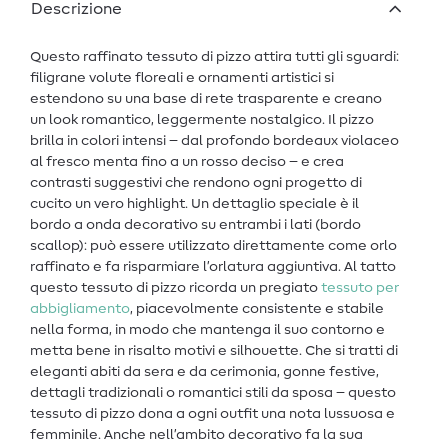
Descrizione
Questo raffinato tessuto di pizzo attira tutti gli sguardi:
filigrane volute floreali e ornamenti artistici si
estendono su una base di rete trasparente e creano
un look romantico, leggermente nostalgico. Il pizzo
brilla in colori intensi – dal profondo bordeaux violaceo
al fresco menta fino a un rosso deciso – e crea
contrasti suggestivi che rendono ogni progetto di
cucito un vero highlight. Un dettaglio speciale è il
bordo a onda decorativo su entrambi i lati (bordo
scallop): può essere utilizzato direttamente come orlo
raffinato e fa risparmiare l’orlatura aggiuntiva. Al tatto
questo tessuto di pizzo ricorda un pregiato
tessuto per
abbigliamento
, piacevolmente consistente e stabile
nella forma, in modo che mantenga il suo contorno e
metta bene in risalto motivi e silhouette. Che si tratti di
eleganti abiti da sera e da cerimonia, gonne festive,
dettagli tradizionali o romantici stili da sposa – questo
tessuto di pizzo dona a ogni outfit una nota lussuosa e
femminile. Anche nell’ambito decorativo fa la sua