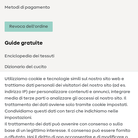
Metodi di pagamento
Revoca dell'ordine
Guide gratuite
Enciclopedia dei tessuti
Dizionario del cucito
Nähanleitungen
Utilizziamo cookie e tecnologie simili sul nostro sito web e
trattiamo dati personali dei visitatori del nostro sito (ad es.
Assistenza e contatto
indirizzo IP) per personalizzare contenuti e annunci, integrare
media di terze parti o analizzare gli accessi al nostro sito. Il
Contatto
trattamento dei dati avviene solo tramite cookie impostati.
Condividiamo questi dati con terzi che indichiamo nelle
Informazioni sul nuovo proprietario
impostazioni.
Il trattamento dei dati può avvenire con consenso o sulla
FAQ
base di un legittimo interesse. Il consenso può essere fornito
Diritto di recesso
o rifiutato. Hai il diritto di non acconsentire e di modificare o