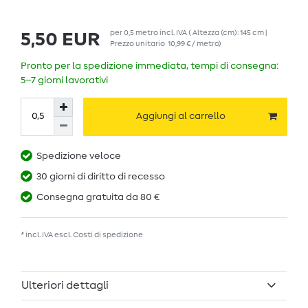
per
0,5
metro
incl. IVA
( Altezza (cm): 145 cm |
5,50 EUR
Prezzo unitario
10,99 € / metro
)
Pronto per la spedizione immediata, tempi di consegna:
5–7 giorni lavorativi
Aggiungi al carrello
Spedizione veloce
30 giorni di diritto di recesso
Consegna gratuita da 80 €
* incl. IVA escl.
Costi di spedizione
Ulteriori dettagli