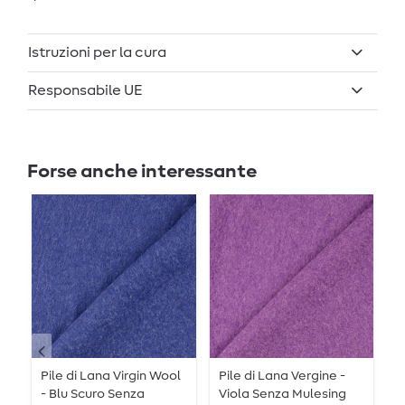
Istruzioni per la cura
Responsabile UE
Forse anche interessante
Pile di Lana Virgin Wool
Pile di Lana Vergine -
P
- Blu Scuro Senza
Viola Senza Mulesing
G