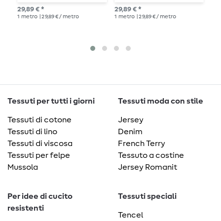
Mulesing
m
29,89 € *
29,89 € *
29,
1
metro
| 29,89 € / metro
1
metro
| 29,89 € / metro
1
me
Tessuti per tutti i giorni
Tessuti moda con stile
Tessuti di cotone
Jersey
Tessuti di lino
Denim
Tessuti di viscosa
French Terry
Tessuti per felpe
Tessuto a costine
Mussola
Jersey Romanit
Per idee di cucito
Tessuti speciali
resistenti
Tencel