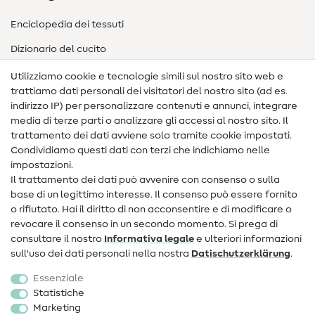
Enciclopedia dei tessuti
Dizionario del cucito
Nähanleitungen
Utilizziamo cookie e tecnologie simili sul nostro sito web e
trattiamo dati personali dei visitatori del nostro sito (ad es.
Assistenza e contatto
indirizzo IP) per personalizzare contenuti e annunci, integrare
media di terze parti o analizzare gli accessi al nostro sito. Il
Contatto
trattamento dei dati avviene solo tramite cookie impostati.
Condividiamo questi dati con terzi che indichiamo nelle
Informazioni sul nuovo proprietario
impostazioni.
Il trattamento dei dati può avvenire con consenso o sulla
FAQ
base di un legittimo interesse. Il consenso può essere fornito
Diritto di recesso
o rifiutato. Hai il diritto di non acconsentire e di modificare o
revocare il consenso in un secondo momento. Si prega di
Popolare
consultare il nostro
Informativa legale
e ulteriori informazioni
sull'uso dei dati personali nella nostra
Dati­schutz­erklärung
.
Tessuti
Essenziale
Accessori cucito
Statistiche
Marketing
Sale