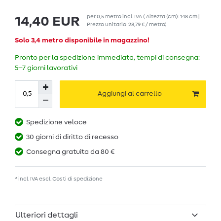
per
0,5
metro
incl. IVA
( Altezza (cm): 148 cm |
14,40 EUR
Prezzo unitario
28,79 € / metro
)
Solo 3,4 metro disponibile in magazzino!
Pronto per la spedizione immediata, tempi di consegna:
5–7 giorni lavorativi
Aggiungi al carrello
Spedizione veloce
30 giorni di diritto di recesso
Consegna gratuita da 80 €
* incl. IVA escl.
Costi di spedizione
Ulteriori dettagli