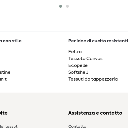
 con stile
Per idee di cucito resistenti
Feltro
Tessuto Canvas
Ecopelle
stine
Softshell
nit
Tessuti da tappezzeria
ite
Assistenza e contatto
ei tessuti
Contatto