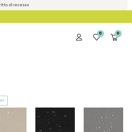
iritto di recesso
0
0
ori