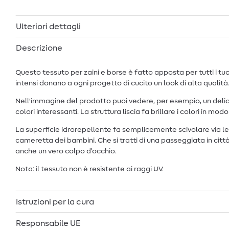
Ulteriori dettagli
Descrizione
Questo tessuto per zaini e borse è fatto apposta per tutti i tu
intensi donano a ogni progetto di cucito un look di alta qualità
Nell'immagine del prodotto puoi vedere, per esempio, un delica
colori interessanti. La struttura liscia fa brillare i colori in 
La superficie idrorepellente fa semplicemente scivolare via le g
cameretta dei bambini. Che si tratti di una passeggiata in città,
anche un vero colpo d’occhio.
Nota: il tessuto non è resistente ai raggi UV.
Istruzioni per la cura
Responsabile UE