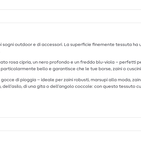
oi sogni outdoor e di accessori. La superficie finemente tessuta ha
.
to rosa cipria, un nero profondo e un freddo blu-viola – perfetti p
modo particolarmente bello e garantisce che le tue borse, zaini o cusc
occe di pioggia – ideale per zaini robusti, marsupi alla moda, zainet
 dell’asilo, di una gita o dell’angolo coccole: con questo tessuto cu