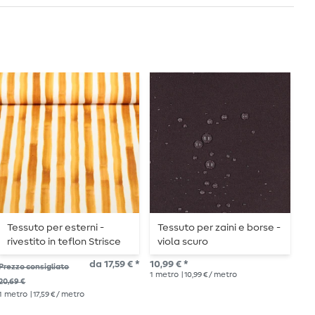
Tessuto per esterni -
Tessuto per zaini e borse -
T
rivestito in teflon Strisce
viola scuro
P
dipinte Giallo
da 17,59 € *
10,99 € *
11,
Prezzo consigliato
1
metro
| 10,99 € / metro
1
me
20,69 €
1
metro
| 17,59 € / metro