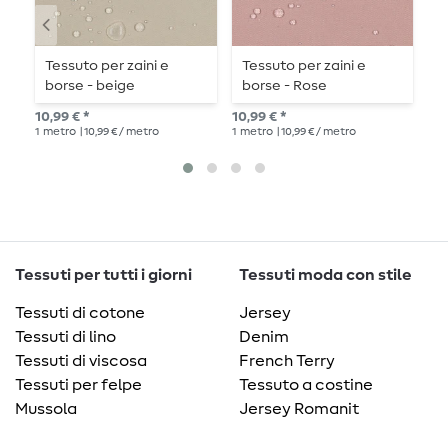
Tessuto per zaini e
Tessuto per zaini e
T
borse - beige
borse - Rose
D
a
10,99 € *
10,99 € *
10,
1
metro
| 10,99 € / metro
1
metro
| 10,99 € / metro
1
me
Tessuti per tutti i giorni
Tessuti moda con stile
Tessuti di cotone
Jersey
Tessuti di lino
Denim
Tessuti di viscosa
French Terry
Tessuti per felpe
Tessuto a costine
Mussola
Jersey Romanit