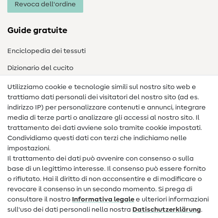
Revoca dell'ordine
Guide gratuite
Enciclopedia dei tessuti
Dizionario del cucito
Nähanleitungen
Utilizziamo cookie e tecnologie simili sul nostro sito web e
trattiamo dati personali dei visitatori del nostro sito (ad es.
Assistenza e contatto
indirizzo IP) per personalizzare contenuti e annunci, integrare
media di terze parti o analizzare gli accessi al nostro sito. Il
Contatto
trattamento dei dati avviene solo tramite cookie impostati.
Condividiamo questi dati con terzi che indichiamo nelle
Informazioni sul nuovo proprietario
impostazioni.
Il trattamento dei dati può avvenire con consenso o sulla
FAQ
base di un legittimo interesse. Il consenso può essere fornito
Diritto di recesso
o rifiutato. Hai il diritto di non acconsentire e di modificare o
revocare il consenso in un secondo momento. Si prega di
Popolare
consultare il nostro
Informativa legale
e ulteriori informazioni
sull'uso dei dati personali nella nostra
Dati­schutz­erklärung
.
Tessuti