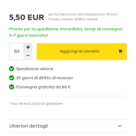
per
0,5
metro
incl. IVA
( Altezza (cm): 147 cm |
5,50 EUR
Prezzo unitario
10,99 € / metro
)
Pronto per la spedizione immediata, tempi di consegna:
5–7 giorni lavorativi
Aggiungi al carrello
Spedizione veloce
30 giorni di diritto di recesso
Consegna gratuita da 80 €
* incl. IVA escl.
Costi di spedizione
Ulteriori dettagli