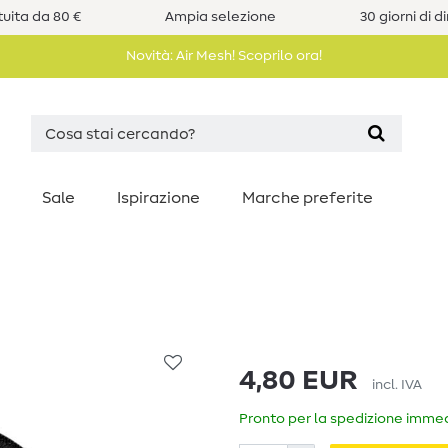
uita da 80 €
Ampia selezione
30 giorni di d
Novità: Air Mesh! Scoprilo ora!
Sale
Ispirazione
Marche preferite
4,80 EUR
incl. IVA
Pronto per la spedizione immedi