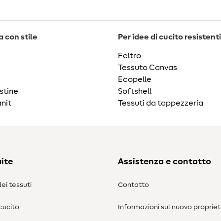
 con stile
Per idee di cucito resistenti
Feltro
Tessuto Canvas
Ecopelle
stine
Softshell
nit
Tessuti da tappezzeria
ite
Assistenza e contatto
ei tessuti
Contatto
 cucito
Informazioni sul nuovo propriet