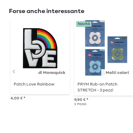
Forse anche interessante
Novità
di Monoquick
Molti colori
Patch Love Rainbow
PRYM Rub-on Patch
STRETCH - 3 pezzi
4,00 € *
9,90 € *
3
Pezzo