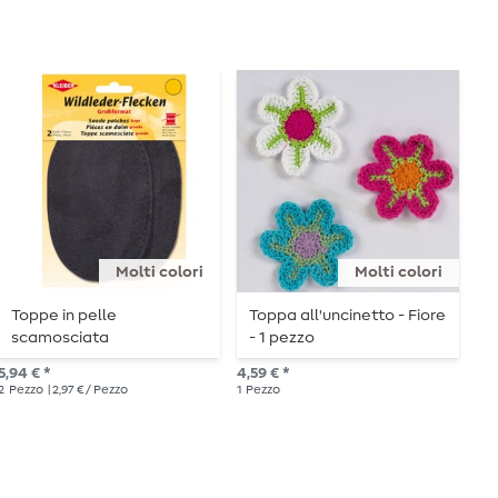
Molti colori
Molti colori
Toppe in pelle
Toppa all'uncinetto - Fiore
T
scamosciata
- 1 pezzo
3
5,94 € *
4,59 € *
4,2
2
Pezzo
| 2,97 € / Pezzo
1
Pezzo