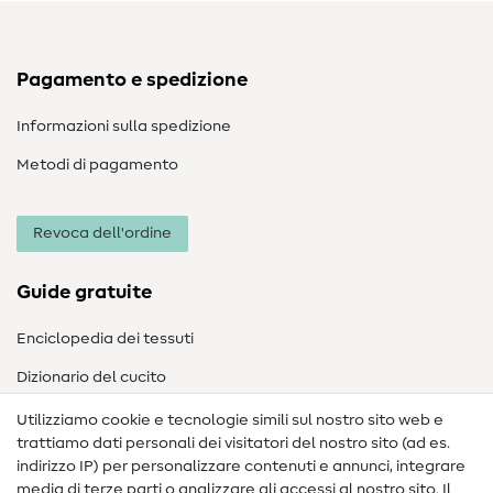
Pagamento e spedizione
Informazioni sulla spedizione
Metodi di pagamento
Revoca dell'ordine
Guide gratuite
Enciclopedia dei tessuti
Dizionario del cucito
Nähanleitungen
Utilizziamo cookie e tecnologie simili sul nostro sito web e
trattiamo dati personali dei visitatori del nostro sito (ad es.
Assistenza e contatto
indirizzo IP) per personalizzare contenuti e annunci, integrare
media di terze parti o analizzare gli accessi al nostro sito. Il