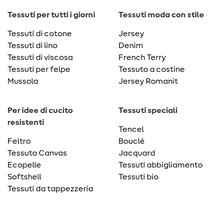
Tessuti per tutti i giorni
Tessuti moda con stile
Tessuti di cotone
Jersey
Tessuti di lino
Denim
Tessuti di viscosa
French Terry
Tessuti per felpe
Tessuto a costine
Mussola
Jersey Romanit
Per idee di cucito
Tessuti speciali
resistenti
Tencel
Feltro
Bouclé
Tessuto Canvas
Jacquard
Ecopelle
Tessuti abbigliamento
Softshell
Tessuti bio
Tessuti da tappezzeria