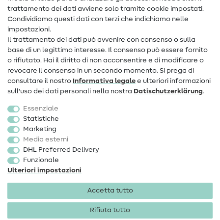
Contatto
trattamento dei dati avviene solo tramite cookie impostati.
Condividiamo questi dati con terzi che indichiamo nelle
Informazioni sul nuovo proprietario
impostazioni.
Il trattamento dei dati può avvenire con consenso o sulla
FAQ
base di un legittimo interesse. Il consenso può essere fornito
Diritto di recesso
o rifiutato. Hai il diritto di non acconsentire e di modificare o
revocare il consenso in un secondo momento. Si prega di
Popolare
consultare il nostro
Informativa legale
e ulteriori informazioni
sull'uso dei dati personali nella nostra
Dati­schutz­erklärung
.
Tessuti
Essenziale
Accessori cucito
Statistiche
Marketing
Sale
Media esterni
DHL Preferred Delivery
Funzionale
Ulteriori impostazioni
Accetta tutto
Informazioni legali
Privacy
Condizioni generali
Diritto di recesso
Rifiuta tutto