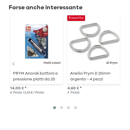
Forse anche interessante
Esaurito
Molti colori
di Prym
PRYM Anorak bottoni a
Anello Prym D 20mm
R
pressione piatti da 20
argento - 4 pezzi
mm - 6 pezzi
da 
14,00 € *
4,60 € *
20
6
Pezzo
| 2,33 € / Pezzo
4
Pezzo