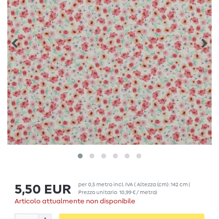
per
0,5
metro
incl. IVA
( Altezza (cm): 142 cm |
5,50 EUR
Prezzo unitario
10,99 € / metro
)
Articolo attualmente non disponibile