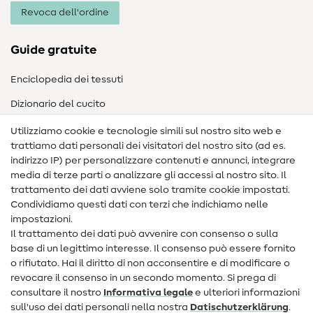
Revoca dell'ordine
Guide gratuite
Enciclopedia dei tessuti
Dizionario del cucito
Nähanleitungen
Utilizziamo cookie e tecnologie simili sul nostro sito web e
trattiamo dati personali dei visitatori del nostro sito (ad es.
Assistenza e contatto
indirizzo IP) per personalizzare contenuti e annunci, integrare
media di terze parti o analizzare gli accessi al nostro sito. Il
Contatto
trattamento dei dati avviene solo tramite cookie impostati.
Condividiamo questi dati con terzi che indichiamo nelle
Informazioni sul nuovo proprietario
impostazioni.
Il trattamento dei dati può avvenire con consenso o sulla
FAQ
base di un legittimo interesse. Il consenso può essere fornito
Diritto di recesso
o rifiutato. Hai il diritto di non acconsentire e di modificare o
revocare il consenso in un secondo momento. Si prega di
Popolare
consultare il nostro
Informativa legale
e ulteriori informazioni
sull'uso dei dati personali nella nostra
Dati­schutz­erklärung
.