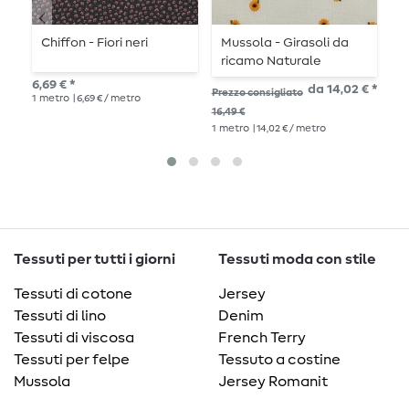
Chiffon - Fiori neri
Mussola - Girasoli da
V
ricamo Naturale
B
6,69 € *
da 14,02 € *
10,
Prezzo consigliato
1
metro
| 6,69 € / metro
1
me
16,49 €
1
metro
| 14,02 € / metro
Tessuti per tutti i giorni
Tessuti moda con stile
Tessuti di cotone
Jersey
Tessuti di lino
Denim
Tessuti di viscosa
French Terry
Tessuti per felpe
Tessuto a costine
Mussola
Jersey Romanit