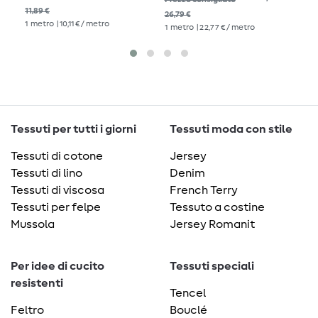
blu royal
11,89 €
26,79 €
11,8
1
metro
| 10,11 € / metro
1
metro
| 22,77 € / metro
1
me
Tessuti per tutti i giorni
Tessuti moda con stile
Tessuti di cotone
Jersey
Tessuti di lino
Denim
Tessuti di viscosa
French Terry
Tessuti per felpe
Tessuto a costine
Mussola
Jersey Romanit
Per idee di cucito
Tessuti speciali
resistenti
Tencel
Feltro
Bouclé