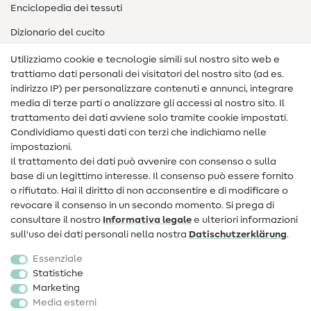
Enciclopedia dei tessuti
Dizionario del cucito
Nähanleitungen
Utilizziamo cookie e tecnologie simili sul nostro sito web e
trattiamo dati personali dei visitatori del nostro sito (ad es.
Assistenza e contatto
indirizzo IP) per personalizzare contenuti e annunci, integrare
media di terze parti o analizzare gli accessi al nostro sito. Il
Contatto
trattamento dei dati avviene solo tramite cookie impostati.
Condividiamo questi dati con terzi che indichiamo nelle
Informazioni sul nuovo proprietario
impostazioni.
Il trattamento dei dati può avvenire con consenso o sulla
FAQ
base di un legittimo interesse. Il consenso può essere fornito
Diritto di recesso
o rifiutato. Hai il diritto di non acconsentire e di modificare o
revocare il consenso in un secondo momento. Si prega di
Popolare
consultare il nostro
Informativa legale
e ulteriori informazioni
sull'uso dei dati personali nella nostra
Dati­schutz­erklärung
.
Tessuti
Essenziale
Accessori cucito
Statistiche
Marketing
Sale
Media esterni