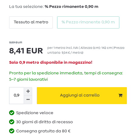
La tua selezione:
% Pezzo rimanente 0,90 m
Tessuto al metro
% Pezzo rimanente 0,90 m
9,89 EUR
per
1
metro
incl. IVA
( Altezza (cm): 142 cm | Prezzo
8,41 EUR
unitario
9,34 € / metro
)
Solo 0,9 metro disponibile in magazzino!
Pronto per la spedizione immediata, tempi di consegna:
5–7 giorni lavorativi
Aggiungi al carrello
Spedizione veloce
30 giorni di diritto di recesso
Consegna gratuita da 80 €