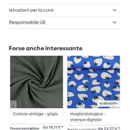
Istruzioni per la cura
Responsabile UE
Forse anche interessante
di Albstoffe
Cotone vintage - grigio
Maglia biologica -
R
stampa digitale
N
Picknick Strawberries
da 10,11 € *
Prezzo consigliato
da 22,77 € *
Prezzo consigliato
Pre