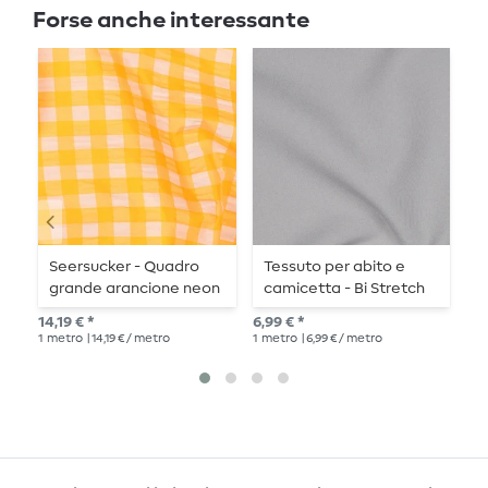
Forse anche interessante
Seersucker - Quadro
Tessuto per abito e
T
grande arancione neon
camicetta - Bi Stretch
e
Uni grigio argento
S
14,19 € *
6,99 € *
10,
1
metro
| 14,19 € / metro
1
metro
| 6,99 € / metro
1
me