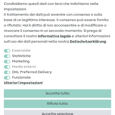
Condividiamo questi dati con terzi che indichiamo nelle
Informazioni sul nuovo proprietario
impostazioni.
Il trattamento dei dati può avvenire con consenso o sulla
FAQ
base di un legittimo interesse. Il consenso può essere fornito
Diritto di recesso
o rifiutato. Hai il diritto di non acconsentire e di modificare o
revocare il consenso in un secondo momento. Si prega di
Popolare
consultare il nostro
Informativa legale
e ulteriori informazioni
sull'uso dei dati personali nella nostra
Dati­schutz­erklärung
.
Tessuti
Essenziale
Accessori cucito
Statistiche
Marketing
Sale
Media esterni
DHL Preferred Delivery
Funzionale
Ulteriori impostazioni
Accetta tutto
Informazioni legali
Privacy
Condizioni generali
Diritto di recesso
Rifiuta tutto
Accetta selezione