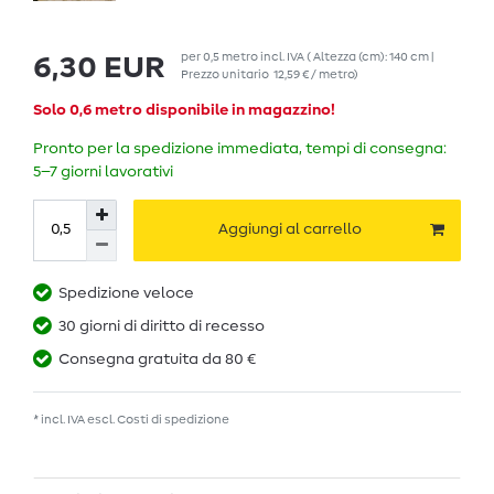
per
0,5
metro
incl. IVA
( Altezza (cm): 140 cm |
6,30 EUR
Prezzo unitario
12,59 € / metro
)
Solo 0,6 metro disponibile in magazzino!
Pronto per la spedizione immediata, tempi di consegna:
5–7 giorni lavorativi
Aggiungi al carrello
Spedizione veloce
30 giorni di diritto di recesso
Consegna gratuita da 80 €
* incl. IVA escl.
Costi di spedizione