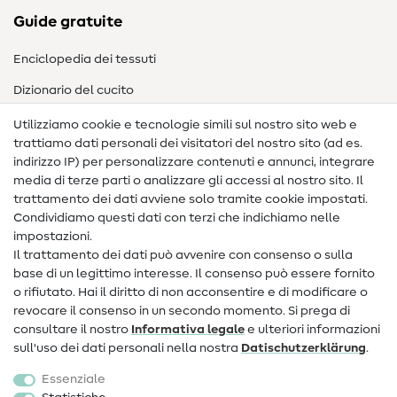
Guide gratuite
Enciclopedia dei tessuti
Dizionario del cucito
Nähanleitungen
Utilizziamo cookie e tecnologie simili sul nostro sito web e
trattiamo dati personali dei visitatori del nostro sito (ad es.
Assistenza e contatto
indirizzo IP) per personalizzare contenuti e annunci, integrare
media di terze parti o analizzare gli accessi al nostro sito. Il
Contatto
trattamento dei dati avviene solo tramite cookie impostati.
Condividiamo questi dati con terzi che indichiamo nelle
Informazioni sul nuovo proprietario
impostazioni.
Il trattamento dei dati può avvenire con consenso o sulla
FAQ
base di un legittimo interesse. Il consenso può essere fornito
Diritto di recesso
o rifiutato. Hai il diritto di non acconsentire e di modificare o
revocare il consenso in un secondo momento. Si prega di
Popolare
consultare il nostro
Informativa legale
e ulteriori informazioni
sull'uso dei dati personali nella nostra
Dati­schutz­erklärung
.
Tessuti
Essenziale
Accessori cucito