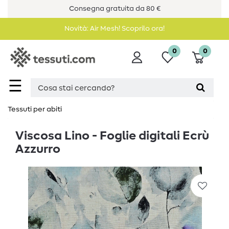
Consegna gratuita da 80 €
Novità: Air Mesh! Scoprilo ora!
0
0
☰
Tessuti per abiti
Viscosa Lino - Foglie digitali Ecrù
Azzurro