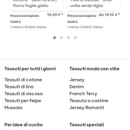
Cotone - Satin Stretch
Twill di viscosa - tinta
R
fiori e foglie giallo
unita verde tiglio
u
finitura Tencel
10,49 € *
da 14,10 € *
11,
Prezzo consigliato
Prezzo consigliato
1
me
14,99 €
16,59 €
1
metro
| 10,49 € / metro
1
metro
| 14,10 € / metro
Tessuti per tutti i giorni
Tessuti moda con stile
Tessuti di cotone
Jersey
Tessuti di lino
Denim
Tessuti di viscosa
French Terry
Tessuti per felpe
Tessuto a costine
Mussola
Jersey Romanit
Per idee di cucito
Tessuti speciali