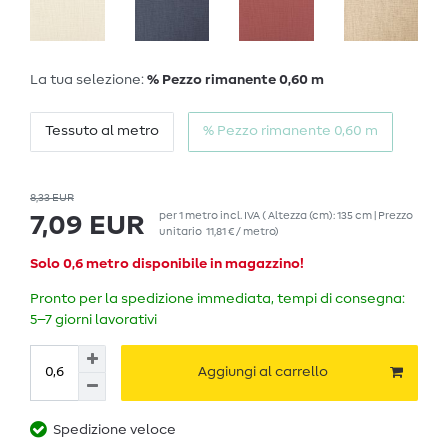
La tua selezione:
% Pezzo rimanente 0,60 m
Tessuto al metro
% Pezzo rimanente 0,60 m
8,33 EUR
per
1
metro
incl. IVA
( Altezza (cm): 135 cm | Prezzo
7,09 EUR
unitario
11,81 € / metro
)
Solo 0,6 metro disponibile in magazzino!
Pronto per la spedizione immediata, tempi di consegna:
5–7 giorni lavorativi
Aggiungi al carrello
Spedizione veloce