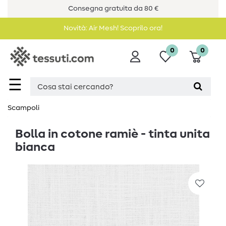
Consegna gratuita da 80 €
Novità: Air Mesh! Scoprilo ora!
0
0
☰
Scampoli
Bolla in cotone ramiè - tinta unita
bianca