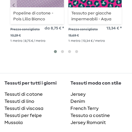
Popeline di cotone -
Tessuto per giacche
O
Pois Lilla Bianco
impermeabili - Aqua
R
Protect Stampa
p
da 8,75 € *
13,34 € *
Prezzo consigliato
Prezzo consigliato
Pre
digitale Leo Fucsia
10,29 €
15,69 €
18,
1
metro
| 8,75 € / metro
1
metro
| 13,34 € / metro
1
me
Tessuti per tutti i giorni
Tessuti moda con stile
Tessuti di cotone
Jersey
Tessuti di lino
Denim
Tessuti di viscosa
French Terry
Tessuti per felpe
Tessuto a costine
Mussola
Jersey Romanit