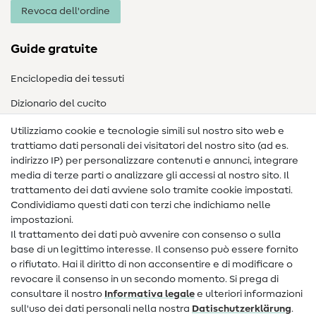
Revoca dell'ordine
Guide gratuite
Enciclopedia dei tessuti
Dizionario del cucito
Nähanleitungen
Utilizziamo cookie e tecnologie simili sul nostro sito web e
trattiamo dati personali dei visitatori del nostro sito (ad es.
Assistenza e contatto
indirizzo IP) per personalizzare contenuti e annunci, integrare
media di terze parti o analizzare gli accessi al nostro sito. Il
Contatto
trattamento dei dati avviene solo tramite cookie impostati.
Condividiamo questi dati con terzi che indichiamo nelle
Informazioni sul nuovo proprietario
impostazioni.
Il trattamento dei dati può avvenire con consenso o sulla
FAQ
base di un legittimo interesse. Il consenso può essere fornito
Diritto di recesso
o rifiutato. Hai il diritto di non acconsentire e di modificare o
revocare il consenso in un secondo momento. Si prega di
Popolare
consultare il nostro
Informativa legale
e ulteriori informazioni
sull'uso dei dati personali nella nostra
Dati­schutz­erklärung
.