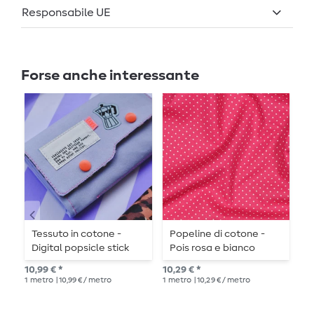
Responsabile UE
Forse anche interessante
Tessuto in cotone -
Popeline di cotone -
P
Digital popsicle stick
Pois rosa e bianco
P
azzurro
10,99 € *
10,29 € *
Pre
1
metro
| 10,99 € / metro
1
metro
| 10,29 € / metro
10,
1
me