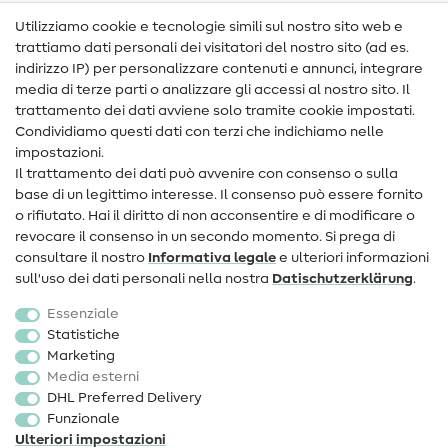
Nähanleitungen
Utilizziamo cookie e tecnologie simili sul nostro sito web e
trattiamo dati personali dei visitatori del nostro sito (ad es.
Assistenza e contatto
indirizzo IP) per personalizzare contenuti e annunci, integrare
media di terze parti o analizzare gli accessi al nostro sito. Il
Contatto
trattamento dei dati avviene solo tramite cookie impostati.
Condividiamo questi dati con terzi che indichiamo nelle
Informazioni sul nuovo proprietario
impostazioni.
Il trattamento dei dati può avvenire con consenso o sulla
FAQ
base di un legittimo interesse. Il consenso può essere fornito
Diritto di recesso
o rifiutato. Hai il diritto di non acconsentire e di modificare o
revocare il consenso in un secondo momento. Si prega di
Popolare
consultare il nostro
Informativa legale
e ulteriori informazioni
sull'uso dei dati personali nella nostra
Dati­schutz­erklärung
.
Tessuti
Essenziale
Accessori cucito
Statistiche
Marketing
Sale
Media esterni
DHL Preferred Delivery
Funzionale
Ulteriori impostazioni