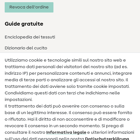
Revoca dell'ordine
Guide gratuite
Enciclopedia dei tessuti
Dizionario del cucito
Nähanleitungen
Utilizziamo cookie e tecnologie simili sul nostro sito web e
trattiamo dati personali dei visitatori del nostro sito (ad es.
Assistenza e contatto
indirizzo IP) per personalizzare contenuti e annunci, integrare
media di terze parti o analizzare gli accessi al nostro sito. Il
Contatto
trattamento dei dati avviene solo tramite cookie impostati.
Condividiamo questi dati con terzi che indichiamo nelle
Informazioni sul nuovo proprietario
impostazioni.
Il trattamento dei dati può avvenire con consenso o sulla
FAQ
base di un legittimo interesse. Il consenso può essere fornito
Diritto di recesso
o rifiutato. Hai il diritto di non acconsentire e di modificare o
revocare il consenso in un secondo momento. Si prega di
Popolare
consultare il nostro
Informativa legale
e ulteriori informazioni
sull'uso dei dati personali nella nostra
Dati­schutz­erklärung
.