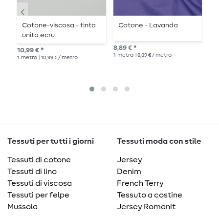
Cotone-viscosa - tinta
Cotone - Lavanda
C
unita ecru
8,89 € *
8,8
10,99 € *
1
metro
| 8,89 € / metro
1
me
1
metro
| 10,99 € / metro
Tessuti per tutti i giorni
Tessuti moda con stile
Tessuti di cotone
Jersey
Tessuti di lino
Denim
Tessuti di viscosa
French Terry
Tessuti per felpe
Tessuto a costine
Mussola
Jersey Romanit