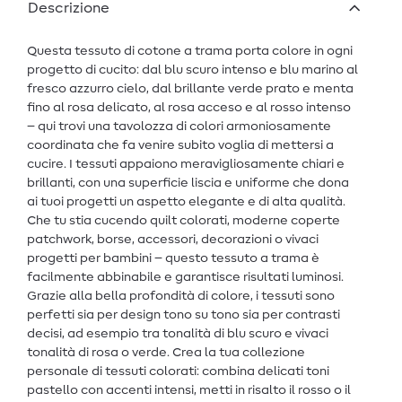
Descrizione
Questa tessuto di cotone a trama porta colore in ogni
progetto di cucito: dal blu scuro intenso e blu marino al
fresco azzurro cielo, dal brillante verde prato e menta
fino al rosa delicato, al rosa acceso e al rosso intenso
– qui trovi una tavolozza di colori armoniosamente
coordinata che fa venire subito voglia di mettersi a
cucire. I tessuti appaiono meravigliosamente chiari e
brillanti, con una superficie liscia e uniforme che dona
ai tuoi progetti un aspetto elegante e di alta qualità.
Che tu stia cucendo quilt colorati, moderne coperte
patchwork, borse, accessori, decorazioni o vivaci
progetti per bambini – questo tessuto a trama è
facilmente abbinabile e garantisce risultati luminosi.
Grazie alla bella profondità di colore, i tessuti sono
perfetti sia per design tono su tono sia per contrasti
decisi, ad esempio tra tonalità di blu scuro e vivaci
tonalità di rosa o verde. Crea la tua collezione
personale di tessuti colorati: combina delicati toni
pastello con accenti intensi, metti in risalto il rosso o il