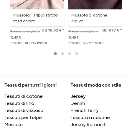
Mussola - Triplo strato
Mussola di cotone -
C
rosa chiaro
Malva
8,8
da 10,62 € *
da 9,77 € *
Prezzo consigliato
Prezzo consigliato
1
me
12,49 €
11,49 €
1
metro
| 10,62 € / metro
1
metro
| 9,77 € / metro
Tessuti per tutti i giorni
Tessuti moda con stile
Tessuti di cotone
Jersey
Tessuti di lino
Denim
Tessuti di viscosa
French Terry
Tessuti per felpe
Tessuto a costine
Mussola
Jersey Romanit