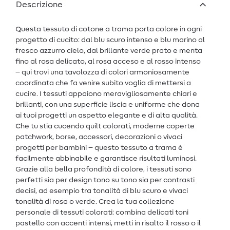
Descrizione
Questa tessuto di cotone a trama porta colore in ogni
progetto di cucito: dal blu scuro intenso e blu marino al
fresco azzurro cielo, dal brillante verde prato e menta
fino al rosa delicato, al rosa acceso e al rosso intenso
– qui trovi una tavolozza di colori armoniosamente
coordinata che fa venire subito voglia di mettersi a
cucire. I tessuti appaiono meravigliosamente chiari e
brillanti, con una superficie liscia e uniforme che dona
ai tuoi progetti un aspetto elegante e di alta qualità.
Che tu stia cucendo quilt colorati, moderne coperte
patchwork, borse, accessori, decorazioni o vivaci
progetti per bambini – questo tessuto a trama è
facilmente abbinabile e garantisce risultati luminosi.
Grazie alla bella profondità di colore, i tessuti sono
perfetti sia per design tono su tono sia per contrasti
decisi, ad esempio tra tonalità di blu scuro e vivaci
tonalità di rosa o verde. Crea la tua collezione
personale di tessuti colorati: combina delicati toni
pastello con accenti intensi, metti in risalto il rosso o il