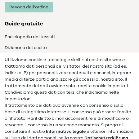
Revoca dell'ordine
Guide gratuite
Enciclopedia dei tessuti
Dizionario del cucito
Nähanleitungen
Utilizziamo cookie e tecnologie simili sul nostro sito web e
trattiamo dati personali dei visitatori del nostro sito (ad es.
Assistenza e contatto
indirizzo IP) per personalizzare contenuti e annunci, integrare
media di terze parti o analizzare gli accessi al nostro sito. Il
Contatto
trattamento dei dati avviene solo tramite cookie impostati.
Condividiamo questi dati con terzi che indichiamo nelle
Informazioni sul nuovo proprietario
impostazioni.
Il trattamento dei dati può avvenire con consenso o sulla
FAQ
base di un legittimo interesse. Il consenso può essere fornito
Diritto di recesso
o rifiutato. Hai il diritto di non acconsentire e di modificare o
revocare il consenso in un secondo momento. Si prega di
Popolare
consultare il nostro
Informativa legale
e ulteriori informazioni
sull'uso dei dati personali nella nostra
Dati­schutz­erklärung
.