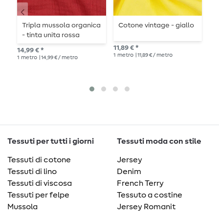
Tripla mussola organica
Cotone vintage - giallo
R
- tinta unita rossa
u
11,89 € *
14,99 € *
11,
1
metro
| 11,89 € / metro
1
metro
| 14,99 € / metro
1
me
Tessuti per tutti i giorni
Tessuti moda con stile
Tessuti di cotone
Jersey
Tessuti di lino
Denim
Tessuti di viscosa
French Terry
Tessuti per felpe
Tessuto a costine
Mussola
Jersey Romanit