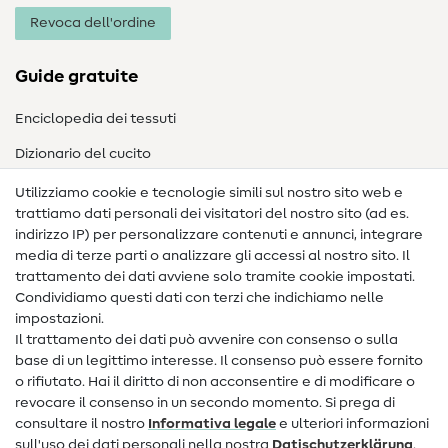
Revoca dell'ordine
Guide gratuite
Enciclopedia dei tessuti
Dizionario del cucito
Nähanleitungen
Utilizziamo cookie e tecnologie simili sul nostro sito web e
trattiamo dati personali dei visitatori del nostro sito (ad es.
Assistenza e contatto
indirizzo IP) per personalizzare contenuti e annunci, integrare
media di terze parti o analizzare gli accessi al nostro sito. Il
Contatto
trattamento dei dati avviene solo tramite cookie impostati.
Condividiamo questi dati con terzi che indichiamo nelle
Informazioni sul nuovo proprietario
impostazioni.
Il trattamento dei dati può avvenire con consenso o sulla
FAQ
base di un legittimo interesse. Il consenso può essere fornito
Diritto di recesso
o rifiutato. Hai il diritto di non acconsentire e di modificare o
revocare il consenso in un secondo momento. Si prega di
Popolare
consultare il nostro
Informativa legale
e ulteriori informazioni
sull'uso dei dati personali nella nostra
Dati­schutz­erklärung
.