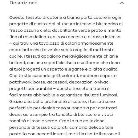
Descrizione
Questa tessuto di cotone a trama porta colore in ogni
progetto di cucito: dal blu scuro intenso e blu marino al
fresco azzurro cielo, dal brillante verde prato e menta
fino al rosa delicato, al rosa acceso e al rosso intenso
– qui trovi una tavolozza di colori armoniosamente
coordinata che fa venire subito voglia di mettersi a
cucire. I tessuti appaiono meravigliosamente chiari e
brillanti, con una superficie liscia e uniforme che dona
ai tuoi progetti un aspetto elegante e di alta qualità.
Che tu stia cucendo quilt colorati, moderne coperte
patchwork, borse, accessori, decorazioni o vivaci
progetti per bambini – questo tessuto a trama è
facilmente abbinabile e garantisce risultati luminosi.
Grazie alla bella profondità di colore, i tessuti sono
perfetti sia per design tono su tono sia per contrasti
decisi, ad esempio tra tonalità di blu scuro e vivaci
tonalità di rosa o verde. Crea la tua collezione
personale di tessuti colorati: combina delicati toni
pastello con accenti intensi, metti in risalto il rosso o il