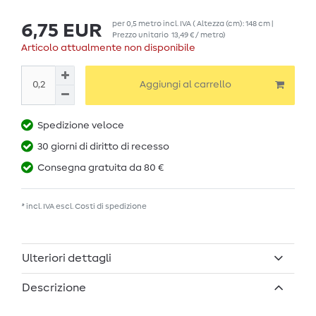
per
0,5
metro
incl. IVA
( Altezza (cm): 148 cm |
6,75 EUR
Prezzo unitario
13,49 € / metro
)
Articolo attualmente non disponibile
Aggiungi al carrello
Spedizione veloce
30 giorni di diritto di recesso
Consegna gratuita da 80 €
* incl. IVA escl.
Costi di spedizione
Ulteriori dettagli
Descrizione