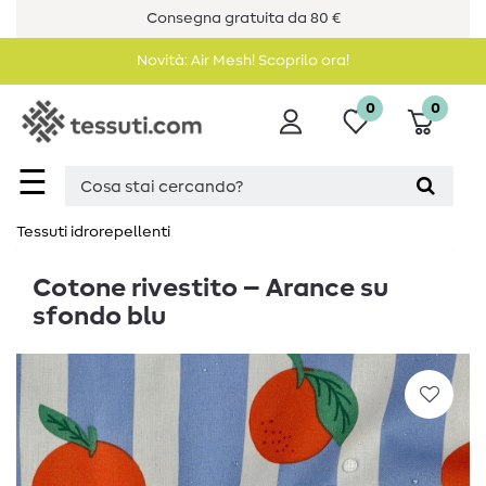
Consegna gratuita da 80 €
Novità: Air Mesh! Scoprilo ora!
0
0
☰
Tessuti idrorepellenti
Cotone rivestito – Arance su
sfondo blu