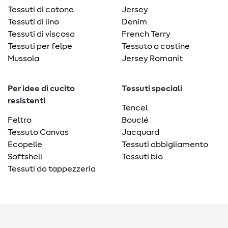
Tessuti di cotone
Jersey
Tessuti di lino
Denim
Tessuti di viscosa
French Terry
Tessuti per felpe
Tessuto a costine
Mussola
Jersey Romanit
Per idee di cucito
Tessuti speciali
resistenti
Tencel
Feltro
Bouclé
Tessuto Canvas
Jacquard
Ecopelle
Tessuti abbigliamento
Softshell
Tessuti bio
Tessuti da tappezzeria