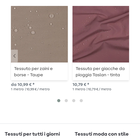
Tessuto per zaini e
Tessuto per giacche da
C
borse - Taupe
pioggia Taslan - tinta
i
unita
f
da 10,99 € *
10,79 € *
12,
1
metro
| 10,99 € / metro
1
metro
| 10,79 € / metro
1
me
Tessuti per tutti i giorni
Tessuti moda con stile