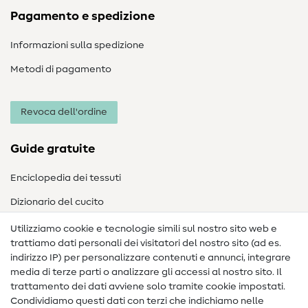
Pagamento e spedizione
Informazioni sulla spedizione
Metodi di pagamento
Revoca dell'ordine
Guide gratuite
Enciclopedia dei tessuti
Dizionario del cucito
Nähanleitungen
Utilizziamo cookie e tecnologie simili sul nostro sito web e
trattiamo dati personali dei visitatori del nostro sito (ad es.
Assistenza e contatto
indirizzo IP) per personalizzare contenuti e annunci, integrare
media di terze parti o analizzare gli accessi al nostro sito. Il
Contatto
trattamento dei dati avviene solo tramite cookie impostati.
Condividiamo questi dati con terzi che indichiamo nelle
Informazioni sul nuovo proprietario