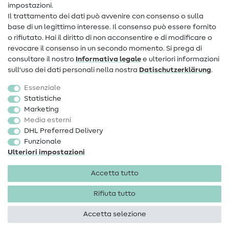
impostazioni.
Il trattamento dei dati può avvenire con consenso o sulla
FAQ
base di un legittimo interesse. Il consenso può essere fornito
Diritto di recesso
o rifiutato. Hai il diritto di non acconsentire e di modificare o
revocare il consenso in un secondo momento. Si prega di
Popolare
consultare il nostro
Informativa legale
e ulteriori informazioni
sull'uso dei dati personali nella nostra
Dati­schutz­erklärung
.
Tessuti
Essenziale
Accessori cucito
Statistiche
Marketing
Sale
Media esterni
DHL Preferred Delivery
Funzionale
Ulteriori impostazioni
Accetta tutto
Informazioni legali
Privacy
Condizioni generali
Diritto di recesso
Rifiuta tutto
Accetta selezione
Diritti d'autore 2026 SewIY GmbH