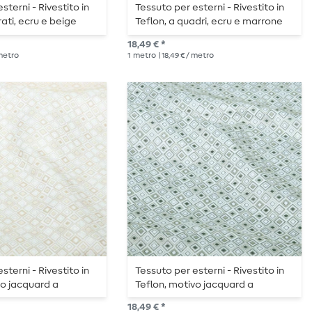
sterni - Rivestito in
Tessuto per esterni - Rivestito in
ati, ecru e beige
Teflon, a quadri, ecru e marrone
18,49 € *
 metro
1
metro
| 18,49 € / metro
sterni - Rivestito in
Tessuto per esterni - Rivestito in
vo jacquard a
Teflon, motivo jacquard a
ru e sabbia
quadrati, ecru e verde
18,49 € *