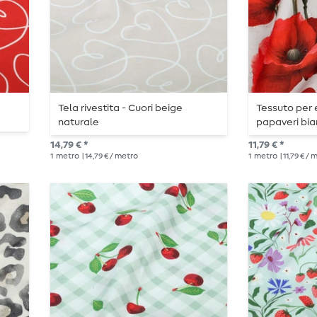
Tela rivestita - Cuori beige
Tessuto per e
naturale
papaveri bia
14,79 € *
11,79 € *
1
metro
| 14,79 € / metro
1
metro
| 11,79 € /