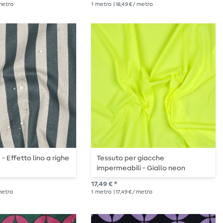
 metro
1
metro
| 18,49 € / metro
 - Effetto lino a righe
Tessuto per giacche
impermeabili - Giallo neon
riflettente, idrorepellente
17,49 € *
 metro
1
metro
| 17,49 € / metro