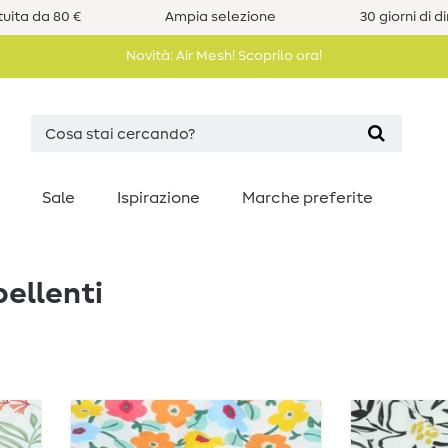
uita da 80 €
Ampia selezione
30 giorni di d
Novità: Air Mesh! Scoprilo ora!
Sale
Ispirazione
Marche preferite
pellenti