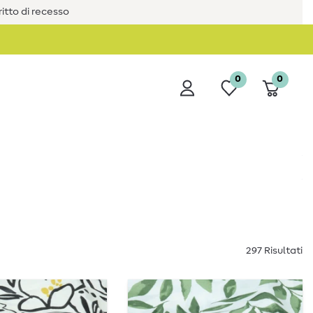
iritto di recesso
0
0
297 Risultati