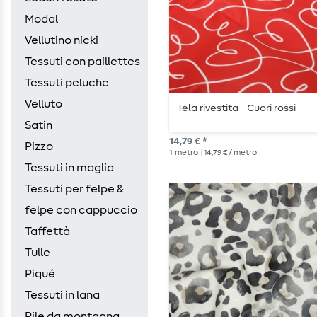
Modal
Vellutino nicki
Tessuti con paillettes
Tessuti peluche
Velluto
Tela rivestita - Cuori rossi
Satin
14,79 € *
Pizzo
1
metro
| 14,79 € / metro
Tessuti in maglia
Tessuti per felpe &
felpe con cappuccio
Taffettà
Tulle
Piqué
Tessuti in lana
Pile da montagna