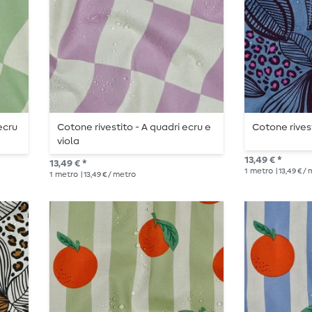
ecru
Cotone rivestito - A quadri ecru e
Cotone rivest
viola
13,49 € *
13,49 € *
1
metro
| 13,49 € /
1
metro
| 13,49 € / metro