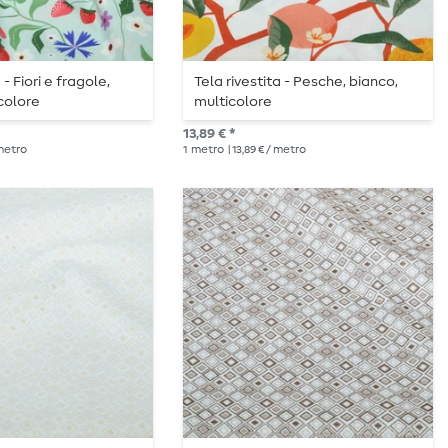
 - Fiori e fragole,
Tela rivestita - Pesche, bianco,
colore
multicolore
13,89 € *
 metro
1
metro
| 13,89 € / metro