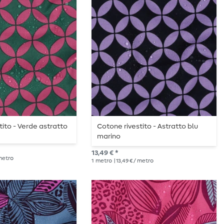
tito - Verde astratto
Cotone rivestito - Astratto blu
marino
13,49 € *
 metro
1
metro
| 13,49 € / metro