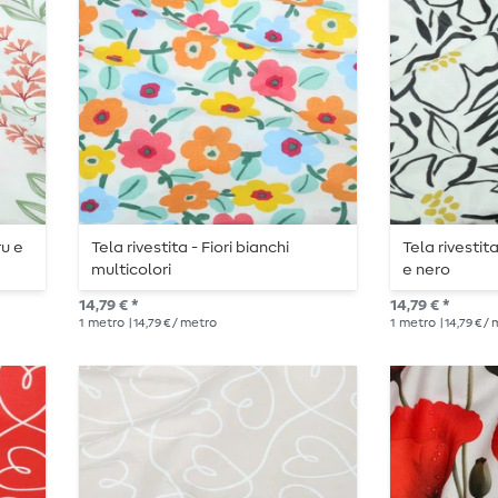
ru e
Tela rivestita - Fiori bianchi
Tela rivestita
multicolori
e nero
14,79 € *
14,79 € *
1
metro
| 14,79 € / metro
1
metro
| 14,79 € /