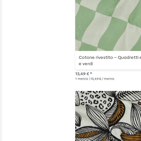
Cotone rivestito – Quadretti 
e verdi
13,49 € *
1
metro
| 13,49 € / metro