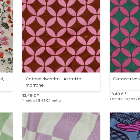
ri,
Cotone rivestito - Astratto
Cotone rives
marrone
13,49 € *
13,49 € *
1
metro
| 13,49 € /
1
metro
| 13,49 € / metro