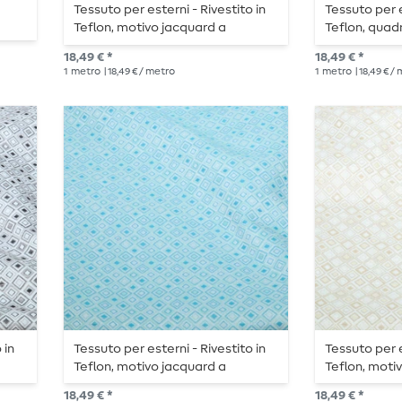
Tessuto per esterni - Rivestito in
Tessuto per e
Teflon, motivo jacquard a
Teflon, quadr
quadrati, ecru e blu
18,49 € *
18,49 € *
1
metro
| 18,49 € / metro
1
metro
| 18,49 € /
 in
Tessuto per esterni - Rivestito in
Tessuto per e
Teflon, motivo jacquard a
Teflon, moti
quadrati, ecru e turchese
quadrati, ec
18,49 € *
18,49 € *