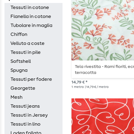
Tessuti in cotone
Flanella in cotone
Tubolare in maglia
Chiffon
Velluto a coste
Tessuti in pile
Softshell
Tela rivestita - Rami fioriti, ec
Spugna
terracotta
Tessuti per fodere
14,79 € *
1
metro
| 14,79 € / metro
Georgette
Mesh
Tessuti jeans
Tessuti in Jersey
Tessuti in lino
Loden follato