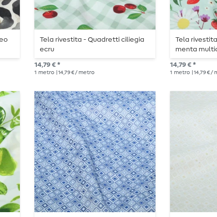
Leo
Tela rivestita - Quadretti ciliegia
Tela rivestita
ecru
menta multi
14,79 € *
14,79 € *
1
metro
| 14,79 € / metro
1
metro
| 14,79 € /