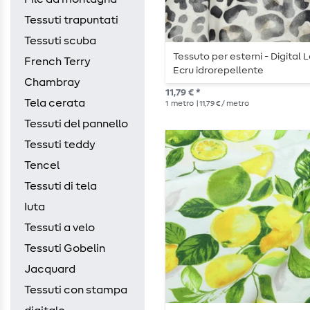
Tessuti trapuntati
Tessuti scuba
Tessuto per esterni - Digital 
French Terry
Ecru idrorepellente
Chambray
11,79 € *
Tela cerata
1
metro
| 11,79 € / metro
Tessuti del pannello
Tessuti teddy
Tencel
Tessuti di tela
Iuta
Tessuti a velo
Tessuti Gobelin
Jacquard
Tessuti con stampa