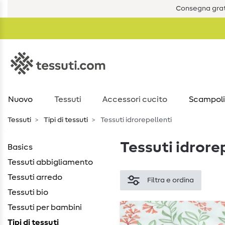
Consegna grat
Nuovo
Tessuti
Accessori cucito
Scampoli
Tessuti
Tipi di tessuti
Tessuti idrorepellenti
Tessuti idrore
Basics
Tessuti abbigliamento
Tessuti arredo
Filtra e ordina
Tessuti bio
Tessuti per bambini
Tipi di tessuti