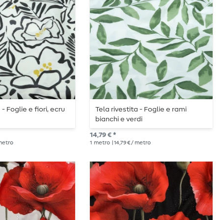
 - Foglie e fiori, ecru
Tela rivestita - Foglie e rami
bianchi e verdi
14,79 € *
 metro
1
metro
| 14,79 € / metro