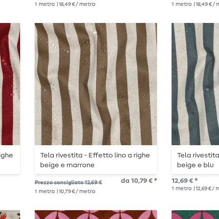
1
metro
| 18,49 € / metro
1
metro
| 18,49 € /
righe
Tela rivestita - Effetto lino a righe
Tela rivestita
beige e marrone
beige e blu
da 10,79 € *
12,69 € *
Prezzo consigliato 12,69 €
1
metro
| 12,69 € /
1
metro
| 10,79 € / metro