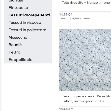
digitale
Tela rivestita - Bianco limone
Fintapelle
14,79 € *
Tessuti idrorepellenti
1
metro
| 14,79 € / metro
Tessuti in viscosa
Tessuti in poliestere
Mussolina
Bouclé
Feltro
Ecopelliccia
Tessuto per esterni - Rivestito
Teflon, motivo jacquard a
quadrati, ecru e nero
18,49 € *