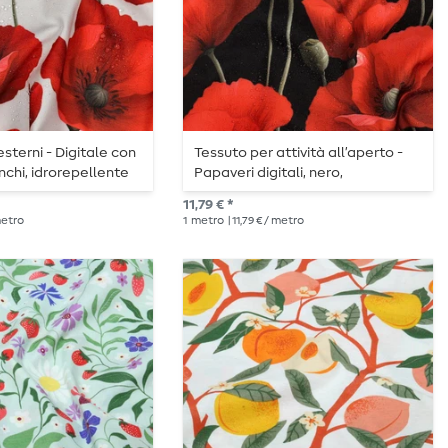
sterni - Digitale con
Tessuto per attività all’aperto -
nchi, idrorepellente
Papaveri digitali, nero,
idrorepellente
11,79 € *
 metro
1
metro
| 11,79 € / metro