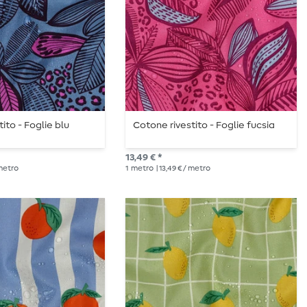
ito - Foglie blu
Cotone rivestito - Foglie fucsia
13,49 € *
 metro
1
metro
| 13,49 € / metro