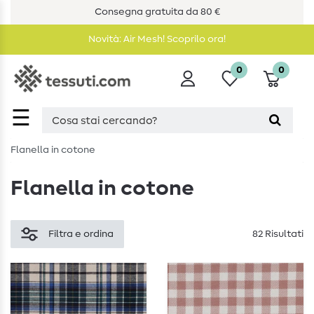
Consegna gratuita da 80 €
Novità: Air Mesh! Scoprilo ora!
0
0
☰
Flanella in cotone
Flanella in cotone
Filtra e ordina
82 Risultati