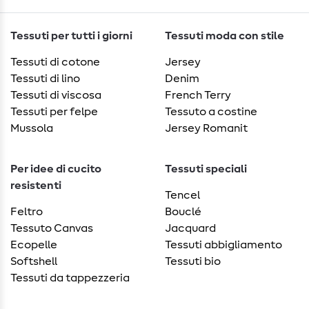
Tessuti per tutti i giorni
Tessuti moda con stile
Tessuti di cotone
Jersey
Tessuti di lino
Denim
Tessuti di viscosa
French Terry
Tessuti per felpe
Tessuto a costine
Mussola
Jersey Romanit
Per idee di cucito
Tessuti speciali
resistenti
Tencel
Feltro
Bouclé
Tessuto Canvas
Jacquard
Ecopelle
Tessuti abbigliamento
Softshell
Tessuti bio
Tessuti da tappezzeria