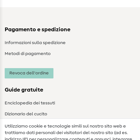
Pagamento e spedizione
Informazioni sulla spedizione
Metodi di pagamento
Revoca dell'ordine
Guide gratuite
Enciclopedia dei tessuti
Dizionario del cucito
Nähanleitungen
Utilizziamo cookie e tecnologie simili sul nostro sito web e
trattiamo dati personali dei visitatori del nostro sito (ad es.
Assistenza e contatto
indirizzo IP) per personalizzare contenuti e annunci, integrare