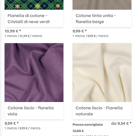
Flanella di cotone -
Cotone tinta unita -
Cristalli di neve verdi
flanella beige
10,99 € *
9,99 € *
1
metro
| 10,99 € / metro
1
metro
| 9,99 € / metro
Cotone liscio - flanella
Cotone liscio - Flanella
viola
naturale
9,99 € *
da 9,34 € *
Prezzo consigliato
1
metro
| 9,99 € / metro
10,99 €