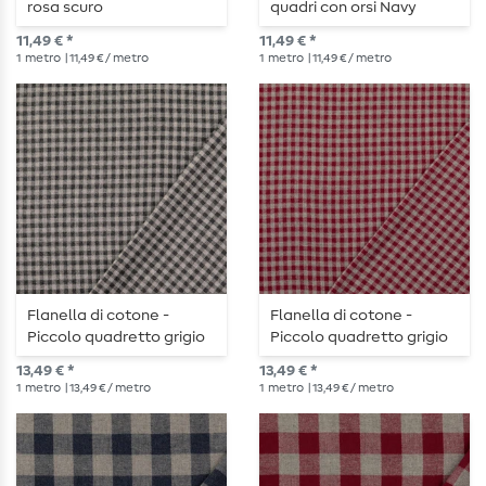
rosa scuro
quadri con orsi Navy
11,49 € *
11,49 € *
1
metro
| 11,49 € / metro
1
metro
| 11,49 € / metro
Flanella di cotone -
Flanella di cotone -
Piccolo quadretto grigio
Piccolo quadretto grigio
antracite
rosso
13,49 € *
13,49 € *
1
metro
| 13,49 € / metro
1
metro
| 13,49 € / metro