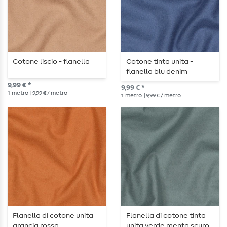
Cotone liscio - flanella
Cotone tinta unita -
flanella blu denim
9,99 € *
9,99 € *
1
metro
| 9,99 € / metro
1
metro
| 9,99 € / metro
Flanella di cotone unita
Flanella di cotone tinta
arancia rossa
unita verde menta scuro