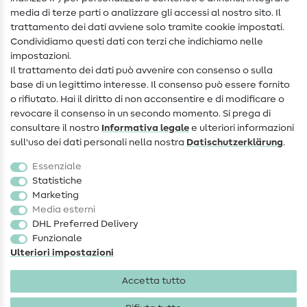
media di terze parti o analizzare gli accessi al nostro sito. Il
Contatto
trattamento dei dati avviene solo tramite cookie impostati.
Condividiamo questi dati con terzi che indichiamo nelle
Informazioni sul nuovo proprietario
impostazioni.
Il trattamento dei dati può avvenire con consenso o sulla
FAQ
base di un legittimo interesse. Il consenso può essere fornito
Diritto di recesso
o rifiutato. Hai il diritto di non acconsentire e di modificare o
revocare il consenso in un secondo momento. Si prega di
Popolare
consultare il nostro
Informativa legale
e ulteriori informazioni
sull'uso dei dati personali nella nostra
Dati­schutz­erklärung
.
Tessuti
Essenziale
Accessori cucito
Statistiche
Marketing
Sale
Media esterni
DHL Preferred Delivery
Funzionale
Ulteriori impostazioni
Accetta tutto
Informazioni legali
Privacy
Condizioni generali
Diritto di recesso