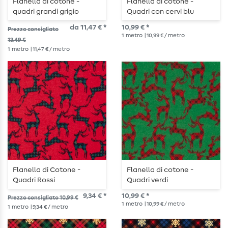
Flanella di cotone -
Flanella di cotone -
quadri grandi grigio
Quadri con cervi blu
antracite
da 11,47 € *
10,99 € *
Prezzo consigliato
1
metro
| 10,99 € / metro
13,49 €
1
metro
| 11,47 € / metro
Flanella di Cotone -
Flanella di cotone -
Quadri Rossi
Quadri verdi
9,34 € *
10,99 € *
Prezzo consigliato 10,99 €
1
metro
| 10,99 € / metro
1
metro
| 9,34 € / metro