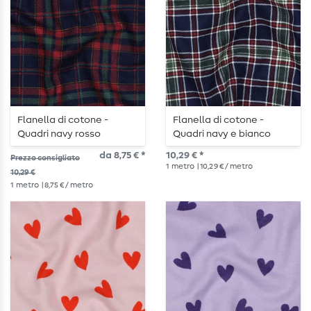
Flanella di cotone -
Flanella di cotone -
Quadri navy rosso
Quadri navy e bianco
da 8,75 € *
10,29 € *
Prezzo consigliato
1
metro
| 10,29 € / metro
10,29 €
1
metro
| 8,75 € / metro