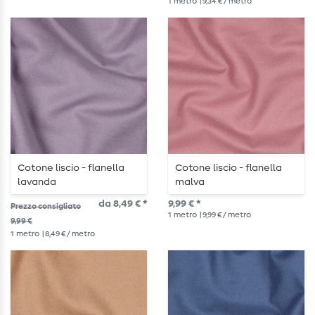
1
metro
| 9,34 € / metro
Cotone liscio - flanella
Cotone liscio - flanella
lavanda
malva
da 8,49 € *
9,99 € *
Prezzo consigliato
1
metro
| 9,99 € / metro
9,99 €
1
metro
| 8,49 € / metro