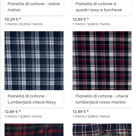
Flanella di cotone - zebre
Flanella di cotone a
malva
quadri navy e turchese
10,29 € *
12,89 € *
1
metro
| 10,29 € / metro
1
metro
| 12,89 € / metro
Flanella di cotone -
Flanella di cotone - check
Lumberjack check Navy
lumberjack rosso marino
White
12,89 € *
12,89 € *
1
metro
| 12,89 € / metro
1
metro
| 12,89 € / metro