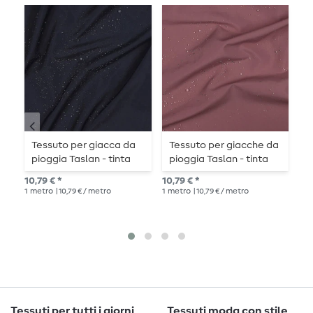
Tessuto per giacca da
Tessuto per giacche da
T
pioggia Taslan - tinta
pioggia Taslan - tinta
b
unita navy
unita
10,79 € *
10,79 € *
10,
1
metro
| 10,79 € / metro
1
metro
| 10,79 € / metro
1
me
Tessuti per tutti i giorni
Tessuti moda con stile