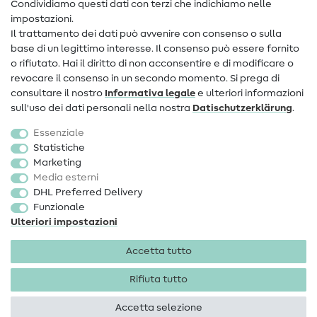
Condividiamo questi dati con terzi che indichiamo nelle
Informazioni sul nuovo proprietario
impostazioni.
Il trattamento dei dati può avvenire con consenso o sulla
FAQ
base di un legittimo interesse. Il consenso può essere fornito
Diritto di recesso
o rifiutato. Hai il diritto di non acconsentire e di modificare o
revocare il consenso in un secondo momento. Si prega di
Popolare
consultare il nostro
Informativa legale
e ulteriori informazioni
sull'uso dei dati personali nella nostra
Dati­schutz­erklärung
.
Tessuti
Essenziale
Accessori cucito
Statistiche
Marketing
Sale
Media esterni
DHL Preferred Delivery
Funzionale
Ulteriori impostazioni
Accetta tutto
Informazioni legali
Privacy
Condizioni generali
Diritto di recesso
Rifiuta tutto
Accetta selezione
Diritti d'autore 2026 SewIY GmbH