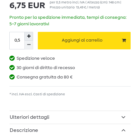
per
0,5
metro
incl. IVA
( Altezza (cm): 148 cm |
6,75 EUR
Prezzo unitario
13,49 € / metro
)
Pronto per la spedizione immediata, tempi di consegna:
5–7 giorni lavorativi
Aggiungi al carrello
Spedizione veloce
30 giorni di diritto di recesso
Consegna gratuita da 80 €
* incl. IVA escl.
Costi di spedizione
Ulteriori dettagli
Descrizione