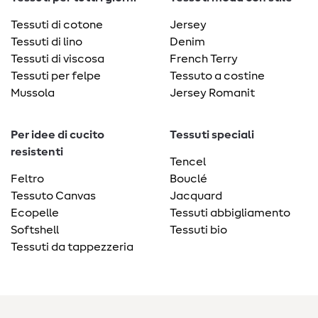
Tessuti di cotone
Jersey
Tessuti di lino
Denim
Tessuti di viscosa
French Terry
Tessuti per felpe
Tessuto a costine
Mussola
Jersey Romanit
Per idee di cucito
Tessuti speciali
resistenti
Tencel
Feltro
Bouclé
Tessuto Canvas
Jacquard
Ecopelle
Tessuti abbigliamento
Softshell
Tessuti bio
Tessuti da tappezzeria