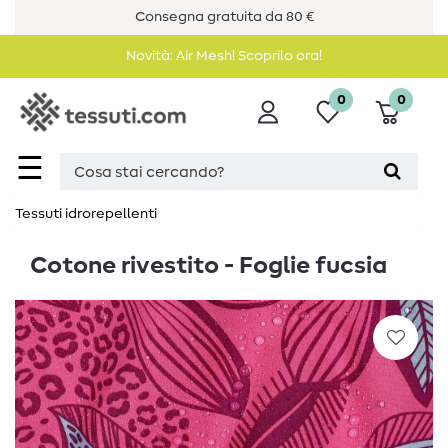
Consegna gratuita da 80 €
Novità: Air Mesh! Scoprilo ora!
0
0
☰
Tessuti idrorepellenti
Cotone rivestito - Foglie fucsia