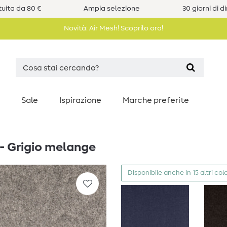
uita da 80 €
Ampia selezione
30 giorni di d
Novità: Air Mesh! Scoprilo ora!
Sale
Ispirazione
Marche preferite
m - Grigio melange
Disponibile anche in 15 altri colo