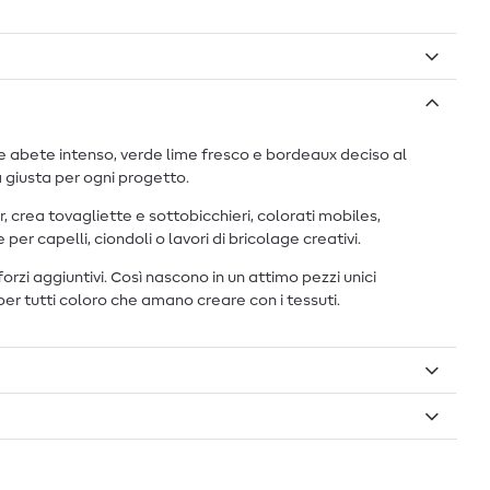
rde abete intenso, verde lime fresco e bordeaux deciso al
à giusta per ogni progetto.
r, crea tovagliette e sottobicchieri, colorati mobiles,
er capelli, ciondoli o lavori di bricolage creativi.
nforzi aggiuntivi. Così nascono in un attimo pezzi unici
per tutti coloro che amano creare con i tessuti.