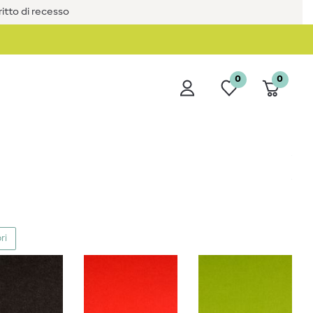
iritto di recesso
0
0
ri