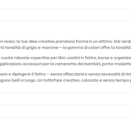
ori vivaci, le tue idee creative prendono forma in un attimo. Dal ve
nti tonalità di grigio e marrone – la gamma di colori offre la tonalit
cire robuste copertine per libri, cestini in feltro, borse e organize
pplicazioni, accessori per la cameretta dei bambini, porta-mollette p
mare e dipingere il feltro – senza sfilacciarsi e senza necessità di ri
mangono belli a lungo. Un tuttofare creativo, colorato e senza tempo 