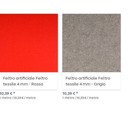
Feltro artificiale Feltro
Feltro artificiale Feltro
F
tessile 4 mm - Rosso
tessile 4 mm - Grigio
t
melange
10,39 € *
10,39 € *
10,
1
metro
| 10,39 € / metro
1
metro
| 10,39 € / metro
1
me