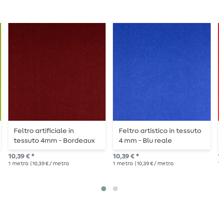
Feltro artificiale in
Feltro artistico in tessuto
tessuto 4mm - Bordeaux
4 mm - Blu reale
10,39 € *
10,39 € *
1
metro
| 10,39 € / metro
1
metro
| 10,39 € / metro