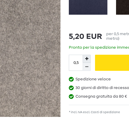
per
0,5
met
5,20 EUR
metro
)
Pronto per la spedizione immedi
Spedizione veloce
30 giorni di diritto di recess
Consegna gratuita da 80 €
* incl. IVA escl.
Costi di spedizione