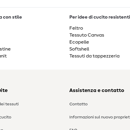
 con stile
Per idee di cucito resistenti
Feltro
Tessuto Canvas
Ecopelle
stine
Softshell
nit
Tessuti da tappezzeria
ite
Assistenza e contatto
ei tessuti
Contatto
 cucito
Informazioni sul nuovo propriet