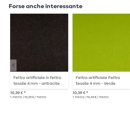
Forse anche interessante
Feltro artificiale in feltro
Feltro artificiale Feltro
tessile 4 mm - antracite
tessile 4 mm - Verde
melange
muschio
10,39 € *
10,39 € *
1
metro
| 10,39 € / metro
1
metro
| 10,39 € / metro