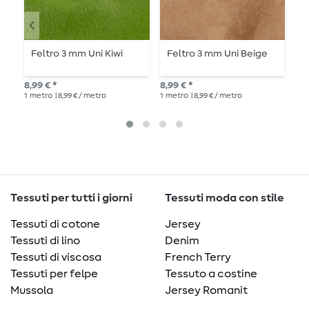
Feltro 3 mm Uni Kiwi
Feltro 3 mm Uni Beige
F
U
8,99 € *
8,99 € *
9,8
1
metro
| 8,99 € / metro
1
metro
| 8,99 € / metro
1
me
Tessuti per tutti i giorni
Tessuti moda con stile
Tessuti di cotone
Jersey
Tessuti di lino
Denim
Tessuti di viscosa
French Terry
Tessuti per felpe
Tessuto a costine
Mussola
Jersey Romanit