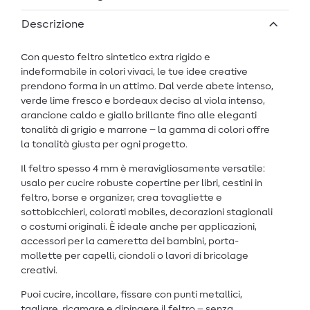
Descrizione
Con questo feltro sintetico extra rigido e
indeformabile in colori vivaci, le tue idee creative
prendono forma in un attimo. Dal verde abete intenso,
verde lime fresco e bordeaux deciso al viola intenso,
arancione caldo e giallo brillante fino alle eleganti
tonalità di grigio e marrone – la gamma di colori offre
la tonalità giusta per ogni progetto.
Il feltro spesso 4 mm è meravigliosamente versatile:
usalo per cucire robuste copertine per libri, cestini in
feltro, borse e organizer, crea tovagliette e
sottobicchieri, colorati mobiles, decorazioni stagionali
o costumi originali. È ideale anche per applicazioni,
accessori per la cameretta dei bambini, porta-
mollette per capelli, ciondoli o lavori di bricolage
creativi.
Puoi cucire, incollare, fissare con punti metallici,
tagliare, ricamare e dipingere il feltro – senza