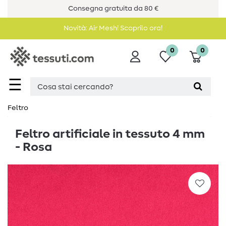
Consegna gratuita da 80 €
Novità: Air Mesh! Scoprilo ora!
0
0
☰
Feltro
Feltro artificiale in tessuto 4 mm
- Rosa