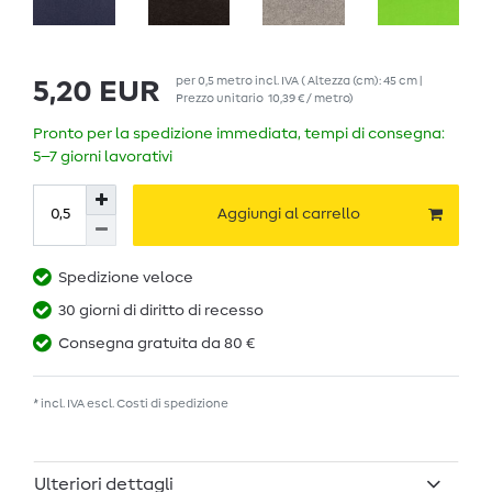
per
0,5
metro
incl. IVA
( Altezza (cm): 45 cm |
5,20 EUR
Prezzo unitario
10,39 € / metro
)
Pronto per la spedizione immediata, tempi di consegna:
5–7 giorni lavorativi
Aggiungi al carrello
Spedizione veloce
30 giorni di diritto di recesso
Consegna gratuita da 80 €
* incl. IVA escl.
Costi di spedizione
Ulteriori dettagli