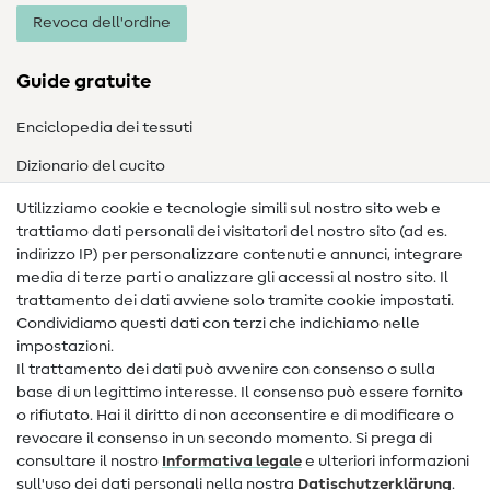
Revoca dell'ordine
Guide gratuite
Enciclopedia dei tessuti
Dizionario del cucito
Nähanleitungen
Utilizziamo cookie e tecnologie simili sul nostro sito web e
trattiamo dati personali dei visitatori del nostro sito (ad es.
Assistenza e contatto
indirizzo IP) per personalizzare contenuti e annunci, integrare
media di terze parti o analizzare gli accessi al nostro sito. Il
Contatto
trattamento dei dati avviene solo tramite cookie impostati.
Condividiamo questi dati con terzi che indichiamo nelle
Informazioni sul nuovo proprietario
impostazioni.
Il trattamento dei dati può avvenire con consenso o sulla
FAQ
base di un legittimo interesse. Il consenso può essere fornito
Diritto di recesso
o rifiutato. Hai il diritto di non acconsentire e di modificare o
revocare il consenso in un secondo momento. Si prega di
Popolare
consultare il nostro
Informativa legale
e ulteriori informazioni
sull'uso dei dati personali nella nostra
Dati­schutz­erklärung
.