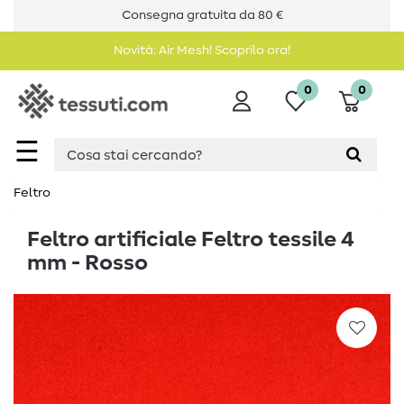
Consegna gratuita da 80 €
Novità: Air Mesh! Scoprilo ora!
0
0
☰
Feltro
Feltro artificiale Feltro tessile 4
mm - Rosso