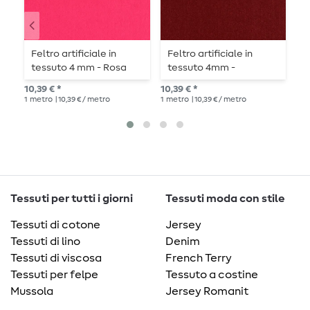
Feltro artificiale in
Feltro artificiale in
F
tessuto 4 mm - Rosa
tessuto 4mm -
t
Bordeaux
10,39 € *
10,39 € *
10,
1
metro
| 10,39 € / metro
1
metro
| 10,39 € / metro
1
me
Tessuti per tutti i giorni
Tessuti moda con stile
Tessuti di cotone
Jersey
Tessuti di lino
Denim
Tessuti di viscosa
French Terry
Tessuti per felpe
Tessuto a costine
Mussola
Jersey Romanit