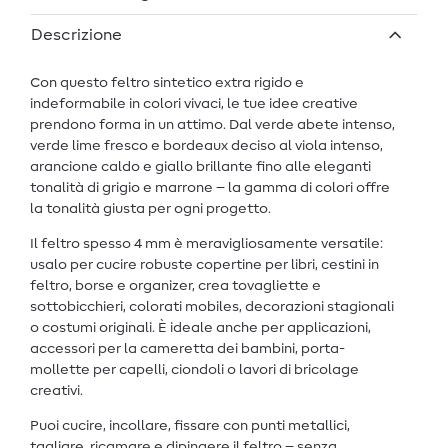
Descrizione
Con questo feltro sintetico extra rigido e
indeformabile in colori vivaci, le tue idee creative
prendono forma in un attimo. Dal verde abete intenso,
verde lime fresco e bordeaux deciso al viola intenso,
arancione caldo e giallo brillante fino alle eleganti
tonalità di grigio e marrone – la gamma di colori offre
la tonalità giusta per ogni progetto.
Il feltro spesso 4 mm è meravigliosamente versatile:
usalo per cucire robuste copertine per libri, cestini in
feltro, borse e organizer, crea tovagliette e
sottobicchieri, colorati mobiles, decorazioni stagionali
o costumi originali. È ideale anche per applicazioni,
accessori per la cameretta dei bambini, porta-
mollette per capelli, ciondoli o lavori di bricolage
creativi.
Puoi cucire, incollare, fissare con punti metallici,
tagliare, ricamare e dipingere il feltro – senza