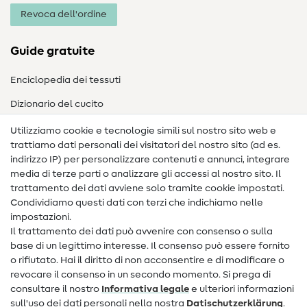
Revoca dell'ordine
Guide gratuite
Enciclopedia dei tessuti
Dizionario del cucito
Nähanleitungen
Utilizziamo cookie e tecnologie simili sul nostro sito web e
trattiamo dati personali dei visitatori del nostro sito (ad es.
Assistenza e contatto
indirizzo IP) per personalizzare contenuti e annunci, integrare
media di terze parti o analizzare gli accessi al nostro sito. Il
Contatto
trattamento dei dati avviene solo tramite cookie impostati.
Condividiamo questi dati con terzi che indichiamo nelle
Informazioni sul nuovo proprietario
impostazioni.
Il trattamento dei dati può avvenire con consenso o sulla
FAQ
base di un legittimo interesse. Il consenso può essere fornito
Diritto di recesso
o rifiutato. Hai il diritto di non acconsentire e di modificare o
revocare il consenso in un secondo momento. Si prega di
Popolare
consultare il nostro
Informativa legale
e ulteriori informazioni
sull'uso dei dati personali nella nostra
Dati­schutz­erklärung
.