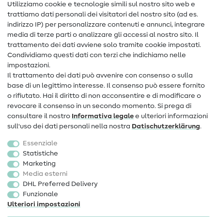
Nähanleitungen
Utilizziamo cookie e tecnologie simili sul nostro sito web e
trattiamo dati personali dei visitatori del nostro sito (ad es.
Assistenza e contatto
indirizzo IP) per personalizzare contenuti e annunci, integrare
media di terze parti o analizzare gli accessi al nostro sito. Il
Contatto
trattamento dei dati avviene solo tramite cookie impostati.
Condividiamo questi dati con terzi che indichiamo nelle
Informazioni sul nuovo proprietario
impostazioni.
Il trattamento dei dati può avvenire con consenso o sulla
FAQ
base di un legittimo interesse. Il consenso può essere fornito
Diritto di recesso
o rifiutato. Hai il diritto di non acconsentire e di modificare o
revocare il consenso in un secondo momento. Si prega di
Popolare
consultare il nostro
Informativa legale
e ulteriori informazioni
sull'uso dei dati personali nella nostra
Dati­schutz­erklärung
.
Tessuti
Essenziale
Accessori cucito
Statistiche
Marketing
Sale
Media esterni
DHL Preferred Delivery
Funzionale
Ulteriori impostazioni