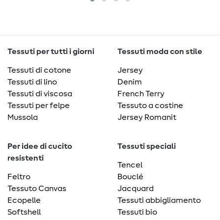
Tessuti per tutti i giorni
Tessuti moda con stile
Tessuti di cotone
Jersey
Tessuti di lino
Denim
Tessuti di viscosa
French Terry
Tessuti per felpe
Tessuto a costine
Mussola
Jersey Romanit
Per idee di cucito
Tessuti speciali
resistenti
Tencel
Feltro
Bouclé
Tessuto Canvas
Jacquard
Ecopelle
Tessuti abbigliamento
Softshell
Tessuti bio