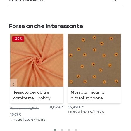
Responsabile UE
Forse anche interessante
-20%
Tessuto per abiti e
Mussola - ricamo
L
camicette - Dobby
girasoli marrone
t
jacquard pied-de-
8,07 € *
16,49 € *
Prezzo consigliato
Pre
poule albicocca
1
metro
| 16,49 € / metro
10,09 €
14,1
1
metro
| 8,07 € / metro
1
me