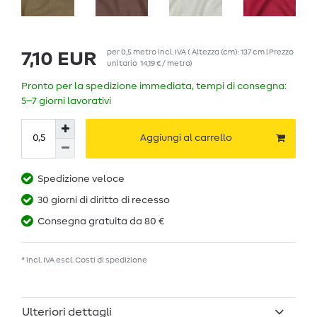
per
0,5
metro
incl. IVA
( Altezza (cm): 137 cm | Prezzo
7,10 EUR
unitario
14,19 € / metro
)
Pronto per la spedizione immediata, tempi di consegna:
5–7 giorni lavorativi
Aggiungi al carrello
Spedizione veloce
30 giorni di diritto di recesso
Consegna gratuita da 80 €
* incl. IVA escl.
Costi di spedizione
Ulteriori dettagli