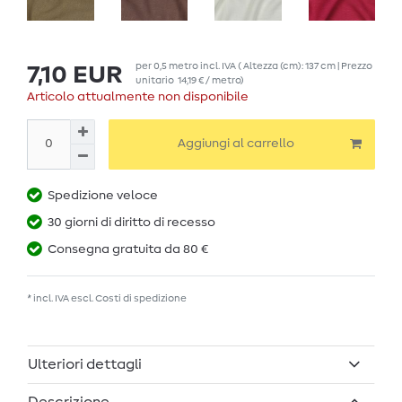
per
0,5
metro
incl. IVA
( Altezza (cm): 137 cm | Prezzo
7,10 EUR
unitario
14,19 € / metro
)
Articolo attualmente non disponibile
Aggiungi al carrello
Spedizione veloce
30 giorni di diritto di recesso
Consegna gratuita da 80 €
* incl. IVA escl.
Costi di spedizione
Ulteriori dettagli