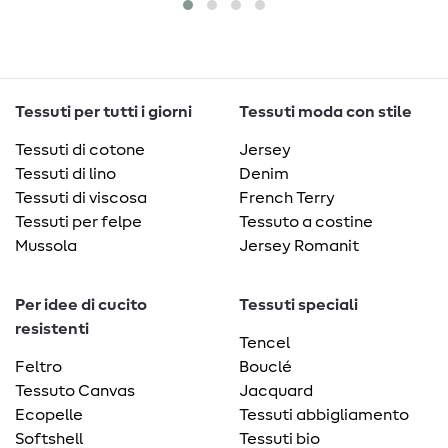
Tessuti per tutti i giorni
Tessuti moda con stile
Tessuti di cotone
Jersey
Tessuti di lino
Denim
Tessuti di viscosa
French Terry
Tessuti per felpe
Tessuto a costine
Mussola
Jersey Romanit
Per idee di cucito
Tessuti speciali
resistenti
Tencel
Feltro
Bouclé
Tessuto Canvas
Jacquard
Ecopelle
Tessuti abbigliamento
Softshell
Tessuti bio