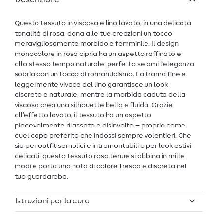
Descrizione
Questo tessuto in viscosa e lino lavato, in una delicata
tonalità di rosa, dona alle tue creazioni un tocco
meravigliosamente morbido e femminile. Il design
monocolore in rosa cipria ha un aspetto raffinato e
allo stesso tempo naturale: perfetto se ami l’eleganza
sobria con un tocco di romanticismo. La trama fine e
leggermente vivace del lino garantisce un look
discreto e naturale, mentre la morbida caduta della
viscosa crea una silhouette bella e fluida. Grazie
all’effetto lavato, il tessuto ha un aspetto
piacevolmente rilassato e disinvolto – proprio come
quel capo preferito che indossi sempre volentieri. Che
sia per outfit semplici e intramontabili o per look estivi
delicati: questo tessuto rosa tenue si abbina in mille
modi e porta una nota di colore fresca e discreta nel
tuo guardaroba.
Istruzioni per la cura