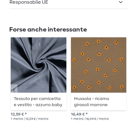
Responsabile UE
Forse anche interessante
-
Tessuto per camicetta
Mussola - ricamo
T
e vestito - azzurro baby
girasoli marrone
c
j
12,59 € *
16,49 € *
Pre
p
1
metro
| 12,59 € / metro
1
metro
| 16,49 € / metro
10,
1
me