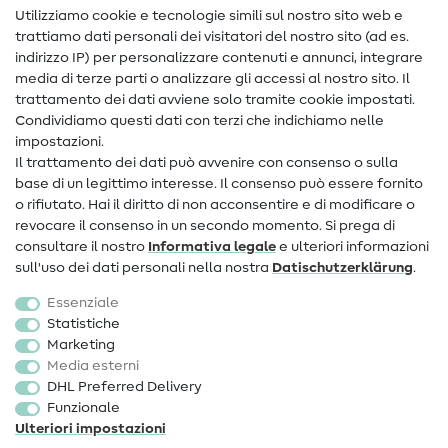
Nähanleitungen
Utilizziamo cookie e tecnologie simili sul nostro sito web e
trattiamo dati personali dei visitatori del nostro sito (ad es.
Assistenza e contatto
indirizzo IP) per personalizzare contenuti e annunci, integrare
media di terze parti o analizzare gli accessi al nostro sito. Il
Contatto
trattamento dei dati avviene solo tramite cookie impostati.
Condividiamo questi dati con terzi che indichiamo nelle
Informazioni sul nuovo proprietario
impostazioni.
Il trattamento dei dati può avvenire con consenso o sulla
FAQ
base di un legittimo interesse. Il consenso può essere fornito
Diritto di recesso
o rifiutato. Hai il diritto di non acconsentire e di modificare o
revocare il consenso in un secondo momento. Si prega di
Popolare
consultare il nostro
Informativa legale
e ulteriori informazioni
sull'uso dei dati personali nella nostra
Dati­schutz­erklärung
.
Tessuti
Essenziale
Accessori cucito
Statistiche
Marketing
Sale
Media esterni
DHL Preferred Delivery
Funzionale
Ulteriori impostazioni