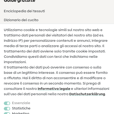
Guide gratuite
Enciclopedia dei tessuti
Dizionario del cucito
Nähanleitungen
Utilizziamo cookie e tecnologie simili sul nostro sito web e
trattiamo dati personali dei visitatori del nostro sito (ad es.
Assistenza e contatto
indirizzo IP) per personalizzare contenuti e annunci, integrare
media di terze parti o analizzare gli accessi al nostro sito. Il
Contatto
trattamento dei dati avviene solo tramite cookie impostati.
Condividiamo questi dati con terzi che indichiamo nelle
Informazioni sul nuovo proprietario
impostazioni.
Il trattamento dei dati può avvenire con consenso o sulla
FAQ
base di un legittimo interesse. Il consenso può essere fornito
Diritto di recesso
o rifiutato. Hai il diritto di non acconsentire e di modificare o
revocare il consenso in un secondo momento. Si prega di
Popolare
consultare il nostro
Informativa legale
e ulteriori informazioni
sull'uso dei dati personali nella nostra
Dati­schutz­erklärung
.
Tessuti
Essenziale
Accessori cucito
Statistiche
Marketing