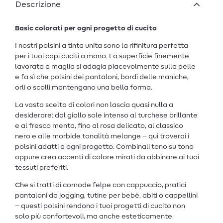
Descrizione
Basic colorati per ogni progetto di cucito
I nostri polsini a tinta unita sono la rifinitura perfetta
per i tuoi capi cuciti a mano. La superficie finemente
lavorata a maglia si adagia piacevolmente sulla pelle
e fa sì che polsini dei pantaloni, bordi delle maniche,
orli o scolli mantengano una bella forma.
La vasta scelta di colori non lascia quasi nulla a
desiderare: dal giallo sole intenso al turchese brillante
e al fresco menta, fino al rosa delicato, al classico
nero e alle morbide tonalità melange – qui troverai i
polsini adatti a ogni progetto. Combinali tono su tono
oppure crea accenti di colore mirati da abbinare ai tuoi
tessuti preferiti.
Che si tratti di comode felpe con cappuccio, pratici
pantaloni da jogging, tutine per bebè, abiti o cappellini
– questi polsini rendono i tuoi progetti di cucito non
solo più confortevoli, ma anche esteticamente