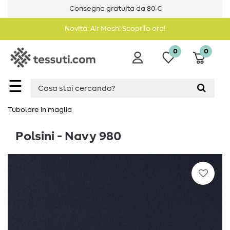
Consegna gratuita da 80 €
Novità: Air Mesh! Scoprilo ora!
0
0
☰
Tubolare in maglia
Polsini - Navy 980