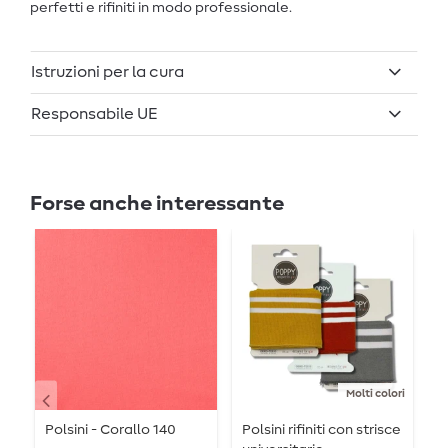
perfetti e rifiniti in modo professionale.
Istruzioni per la cura
Responsabile UE
Forse anche interessante
Molti colori
Polsini - Corallo 140
Polsini rifiniti con strisce
P