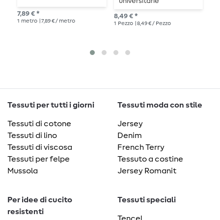
universitarie
p
7,89 € *
8,49 € *
8,4
1
metro
| 7,89 € / metro
1
Pezzo
| 8,49 € / Pezzo
135
cen
Tessuti per tutti i giorni
Tessuti moda con stile
Tessuti di cotone
Jersey
Tessuti di lino
Denim
Tessuti di viscosa
French Terry
Tessuti per felpe
Tessuto a costine
Mussola
Jersey Romanit
Per idee di cucito
Tessuti speciali
resistenti
Tencel