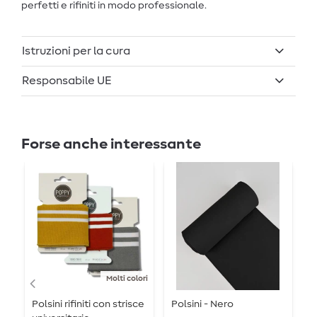
perfetti e rifiniti in modo professionale.
Istruzioni per la cura
Responsabile UE
Forse anche interessante
Molti colori
Polsini rifiniti con strisce
Polsini - Nero
P