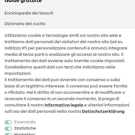
Guide gratuite
Enciclopedia dei tessuti
Dizionario del cucito
Nähanleitungen
Utilizziamo cookie e tecnologie simili sul nostro sito web e
trattiamo dati personali dei visitatori del nostro sito (ad es.
Assistenza e contatto
indirizzo IP) per personalizzare contenuti e annunci, integrare
media di terze parti o analizzare gli accessi al nostro sito. Il
Contatto
trattamento dei dati avviene solo tramite cookie impostati.
Condividiamo questi dati con terzi che indichiamo nelle
Informazioni sul nuovo proprietario
impostazioni.
Il trattamento dei dati può avvenire con consenso o sulla
FAQ
base di un legittimo interesse. Il consenso può essere fornito
Diritto di recesso
o rifiutato. Hai il diritto di non acconsentire e di modificare o
revocare il consenso in un secondo momento. Si prega di
Popolare
consultare il nostro
Informativa legale
e ulteriori informazioni
sull'uso dei dati personali nella nostra
Dati­schutz­erklärung
.
Tessuti
Essenziale
Accessori cucito
Statistiche
Marketing