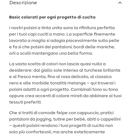
Descrizione
Basic colorati per ogni progetto di cucito
I nostri polsini a tinta unita sono la rifinitura perfetta
per i tuoi capi cuciti a mano. La superficie finemente
lavorata a maglia si adagia piacevolmente sulla pelle
e fa sì che polsini dei pantaloni, bordi delle maniche,
orli o scolli mantengano una bella forma.
La vasta scelta di colori non lascia quasi nulla a
desiderare: dal giallo sole intenso al turchese brillante
e al fresco menta, fino al rosa delicato, al classico
nero e alle morbide tonalità melange – qui troverai i
polsini adatti a ogni progetto. Combinali tono su tono
oppure crea accenti di colore mirati da abbinare ai tuoi
tessuti preferiti.
Che si tratti di comode felpe con cappuccio, pratici
pantaloni da jogging, tutine per bebè, abiti o cappellini
– questi polsini rendono i tuoi progetti di cucito non
solo più confortevoli, ma anche esteticamente