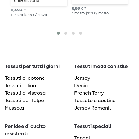
universitarie
p
9,99 € *
8,49 € *
8,4
1
metro
| 9,99 € / metro
1
Pezzo
| 8,49 € / Pezzo
135
cen
Tessuti per tutti i giorni
Tessuti moda con stile
Tessuti di cotone
Jersey
Tessuti di lino
Denim
Tessuti di viscosa
French Terry
Tessuti per felpe
Tessuto a costine
Mussola
Jersey Romanit
Per idee di cucito
Tessuti speciali
resistenti
Tencel