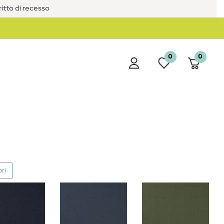
iritto di recesso
0
0
ori