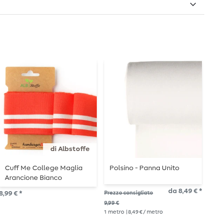
di Albstoffe
Cuff Me College Maglia
Polsino - Panna Unito
P
Arancione Bianco
da 8,49 € *
8,9
8,99 € *
Prezzo consigliato
1
me
9,99 €
1
metro
| 8,49 € / metro