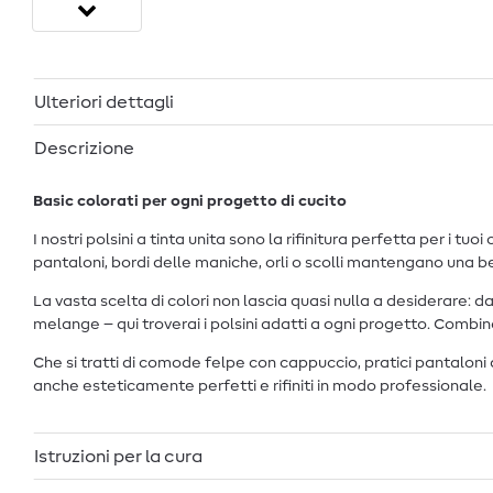
Ulteriori dettagli
Descrizione
Basic colorati per ogni progetto di cucito
I nostri polsini a tinta unita sono la rifinitura perfetta per i t
pantaloni, bordi delle maniche, orli o scolli mantengano una b
La vasta scelta di colori non lascia quasi nulla a desiderare: da
melange – qui troverai i polsini adatti a ogni progetto. Combina
Che si tratti di comode felpe con cappuccio, pratici pantaloni da
anche esteticamente perfetti e rifiniti in modo professionale.
Istruzioni per la cura