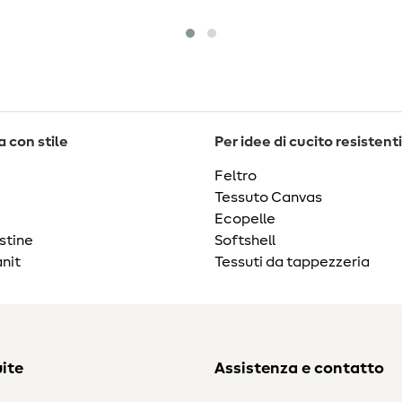
 con stile
Per idee di cucito resistenti
Feltro
Tessuto Canvas
Ecopelle
stine
Softshell
nit
Tessuti da tappezzeria
ite
Assistenza e contatto