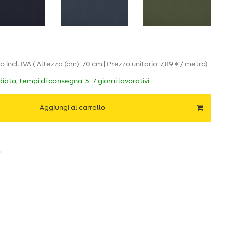
ro
incl. IVA
( Altezza (cm): 70 cm | Prezzo unitario
7,89 € / metro
)
ata, tempi di consegna: 5–7 giorni lavorativi
Aggiungi al carrello
o