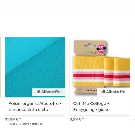
di Albstoffe
di Albstoffe
Polsini organici Albstoffe -
Cuff Me College -
turchese tinta unita
Easygoing - giallo
11,09 € *
8,99 € *
1
metro
| 11,09 € / metro