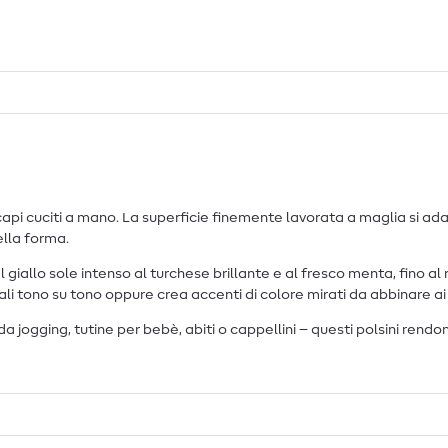
uoi capi cuciti a mano. La superficie finemente lavorata a maglia si a
ella forma.
l giallo sole intenso al turchese brillante e al fresco menta, fino al
li tono su tono oppure crea accenti di colore mirati da abbinare ai t
 jogging, tutine per bebè, abiti o cappellini – questi polsini rendon