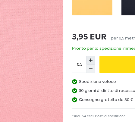
3,95 EUR
per
0,5
met
Pronto per la spedizione immedi
Spedizione veloce
30 giorni di diritto di recess
Consegna gratuita da 80 €
* incl. IVA escl.
Costi di spedizione