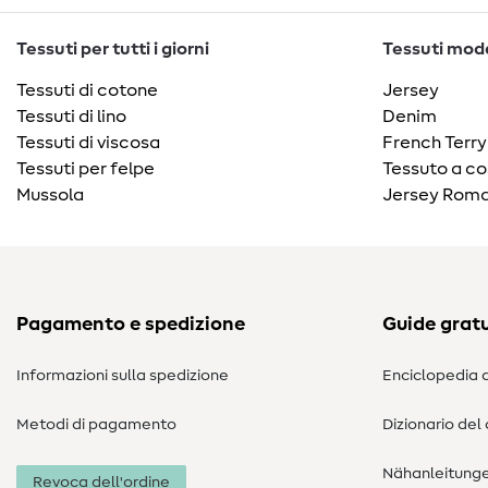
Tessuti per tutti i giorni
Tessuti moda
Tessuti di cotone
Jersey
Tessuti di lino
Denim
Tessuti di viscosa
French Terry
Tessuti per felpe
Tessuto a co
Mussola
Jersey Roma
Pagamento e spedizione
Guide gratu
Informazioni sulla spedizione
Enciclopedia d
Metodi di pagamento
Dizionario del
Nähanleitung
Revoca dell'ordine