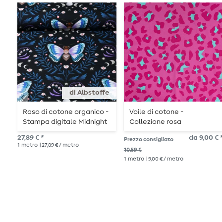
di Albstoffe
Raso di cotone organico -
Voile di cotone -
Stampa digitale Midnight
Collezione rosa
Moth Nero Blu
27,89 € *
da 9,00 € 
Prezzo consigliato
1
metro
| 27,89 € / metro
10,59 €
1
metro
| 9,00 € / metro