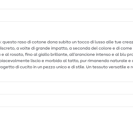
uesto raso di cotone dona subito un tocco di lusso alle tue creazi
iscreto, a volte di grande impatto, a seconda del colore e di come
la e al rosato, fino al giallo brillante, all’arancione intenso e al blu
 è piacevolmente liscio e morbido al tatto, pur rimanendo naturale e 
getto di cucito in un pezzo unico e di stile. Un tessuto versatile e