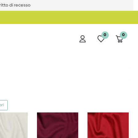
iritto di recesso
0
0
ori