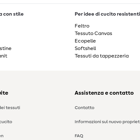
 con stile
Per idee di cucito resistenti
Feltro
Tessuto Canvas
Ecopelle
stine
Softshell
nit
Tessuti da tappezzeria
ite
Assistenza e contatto
ei tessuti
Contatto
 cucito
Informazioni sul nuovo propriet
en
FAQ