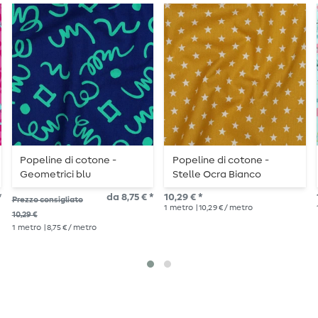
Popeline di cotone -
Popeline di cotone -
Geometrici blu
Stelle Ocra Bianco
*
da 8,75 € *
10,29 € *
Prezzo consigliato
1
metro
| 10,29 € / metro
10,29 €
1
metro
| 8,75 € / metro