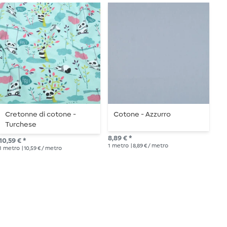
Cretonne di cotone -
Cotone - Azzurro
P
Turchese
S
8,89 € *
10,59 € *
9,9
1
metro
| 8,89 € / metro
1
metro
| 10,59 € / metro
1
me