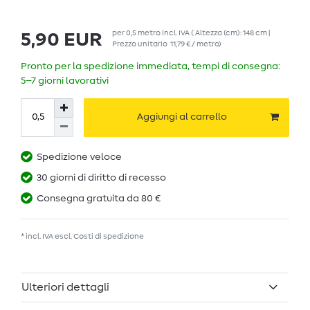
per
0,5
metro
incl. IVA
( Altezza (cm): 148 cm |
5,90 EUR
Prezzo unitario
11,79 € / metro
)
Pronto per la spedizione immediata, tempi di consegna:
5–7 giorni lavorativi
Aggiungi al carrello
Spedizione veloce
30 giorni di diritto di recesso
Consegna gratuita da 80 €
* incl. IVA escl.
Costi di spedizione
Ulteriori dettagli