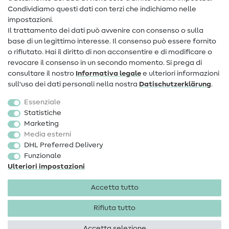
Condividiamo questi dati con terzi che indichiamo nelle
Informazioni sul nuovo proprietario
impostazioni.
Il trattamento dei dati può avvenire con consenso o sulla
FAQ
base di un legittimo interesse. Il consenso può essere fornito
Diritto di recesso
o rifiutato. Hai il diritto di non acconsentire e di modificare o
revocare il consenso in un secondo momento. Si prega di
Popolare
consultare il nostro
Informativa legale
e ulteriori informazioni
sull'uso dei dati personali nella nostra
Dati­schutz­erklärung
.
Tessuti
Essenziale
Accessori cucito
Statistiche
Marketing
Sale
Media esterni
DHL Preferred Delivery
Funzionale
Ulteriori impostazioni
Accetta tutto
Informazioni legali
Privacy
Condizioni generali
Diritto di recesso
Rifiuta tutto
Accetta selezione