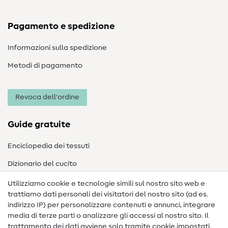
Pagamento e spedizione
Informazioni sulla spedizione
Metodi di pagamento
Revoca dell'ordine
Guide gratuite
Enciclopedia dei tessuti
Dizionario del cucito
Nähanleitungen
Utilizziamo cookie e tecnologie simili sul nostro sito web e
trattiamo dati personali dei visitatori del nostro sito (ad es.
Assistenza e contatto
indirizzo IP) per personalizzare contenuti e annunci, integrare
media di terze parti o analizzare gli accessi al nostro sito. Il
Contatto
trattamento dei dati avviene solo tramite cookie impostati.