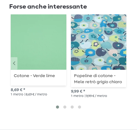
Forse anche interessante
Cotone - Verde lime
Popeline di cotone -
T
Mele retrò grigio chiaro
F
e
8,69 € *
9,99 € *
11,
1
metro
| 8,69 € / metro
1
metro
| 9,99 € / metro
1
me