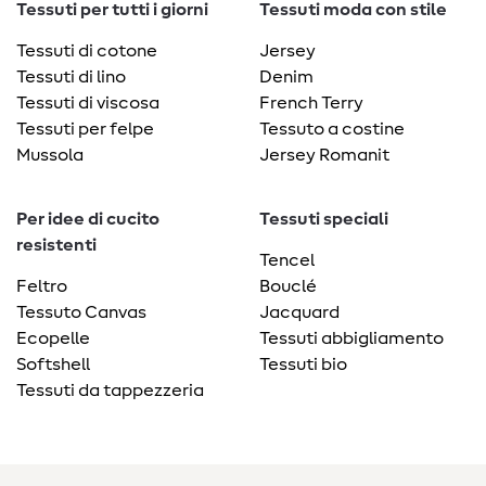
Tessuti per tutti i giorni
Tessuti moda con stile
Tessuti di cotone
Jersey
Tessuti di lino
Denim
Tessuti di viscosa
French Terry
Tessuti per felpe
Tessuto a costine
Mussola
Jersey Romanit
Per idee di cucito
Tessuti speciali
resistenti
Tencel
Feltro
Bouclé
Tessuto Canvas
Jacquard
Ecopelle
Tessuti abbigliamento
Softshell
Tessuti bio
Tessuti da tappezzeria