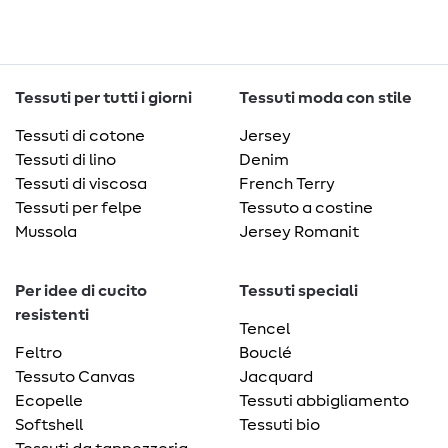
Tessuti per tutti i giorni
Tessuti moda con stile
Tessuti di cotone
Jersey
Tessuti di lino
Denim
Tessuti di viscosa
French Terry
Tessuti per felpe
Tessuto a costine
Mussola
Jersey Romanit
Per idee di cucito
Tessuti speciali
resistenti
Tencel
Feltro
Bouclé
Tessuto Canvas
Jacquard
Ecopelle
Tessuti abbigliamento
Softshell
Tessuti bio