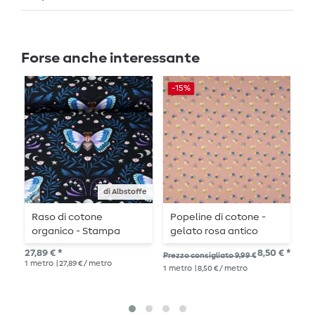
Forse anche interessante
Es
-15%
di Albstoffe
Raso di cotone
Popeline di cotone -
C
organico - Stampa
gelato rosa antico
G
digitale Midnight Moth
W
27,89 € *
8,50 € *
Prezzo consigliato 9,99 €
Pre
Nero Blu
1
metro
| 27,89 € / metro
1
metro
| 8,50 € / metro
10,
1
me