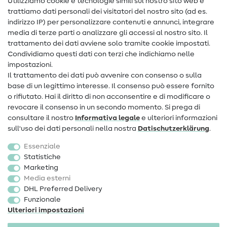
Utilizziamo cookie e tecnologie simili sul nostro sito web e
trattiamo dati personali dei visitatori del nostro sito (ad es.
Assistenza e contatto
indirizzo IP) per personalizzare contenuti e annunci, integrare
media di terze parti o analizzare gli accessi al nostro sito. Il
Contatto
trattamento dei dati avviene solo tramite cookie impostati.
Condividiamo questi dati con terzi che indichiamo nelle
Informazioni sul nuovo proprietario
impostazioni.
Il trattamento dei dati può avvenire con consenso o sulla
FAQ
base di un legittimo interesse. Il consenso può essere fornito
Diritto di recesso
o rifiutato. Hai il diritto di non acconsentire e di modificare o
revocare il consenso in un secondo momento. Si prega di
Popolare
consultare il nostro
Informativa legale
e ulteriori informazioni
sull'uso dei dati personali nella nostra
Dati­schutz­erklärung
.
Tessuti
Essenziale
Accessori cucito
Statistiche
Marketing
Sale
Media esterni
DHL Preferred Delivery
Funzionale
Ulteriori impostazioni