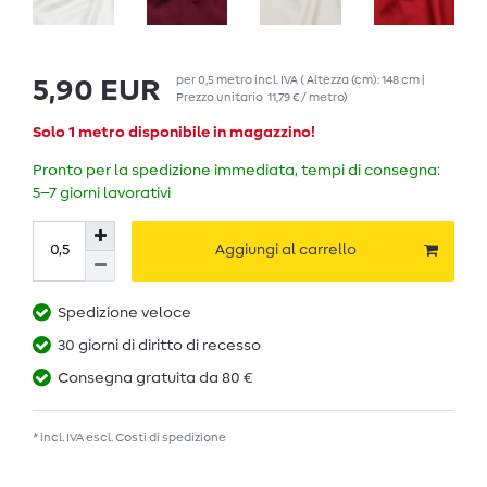
per
0,5
metro
incl. IVA
( Altezza (cm): 148 cm |
5,90 EUR
Prezzo unitario
11,79 € / metro
)
Solo 1 metro disponibile in magazzino!
Pronto per la spedizione immediata, tempi di consegna:
5–7 giorni lavorativi
Aggiungi al carrello
Spedizione veloce
30 giorni di diritto di recesso
Consegna gratuita da 80 €
* incl. IVA escl.
Costi di spedizione