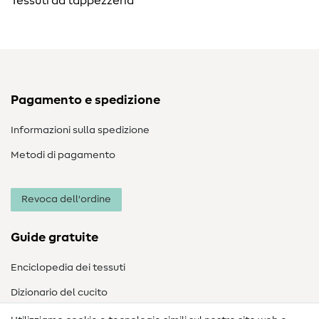
Tessuti da tappezzeria
Pagamento e spedizione
Informazioni sulla spedizione
Metodi di pagamento
Revoca dell'ordine
Guide gratuite
Enciclopedia dei tessuti
Dizionario del cucito
Nähanleitungen