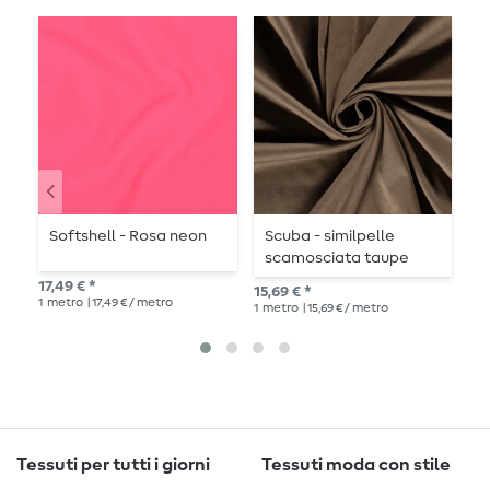
Softshell - Rosa neon
Scuba - similpelle
G
scamosciata taupe
S
grigio
a
17,49 € *
15,69 € *
16,
1
metro
| 17,49 € / metro
1
metro
| 15,69 € / metro
1
me
Tessuti per tutti i giorni
Tessuti moda con stile