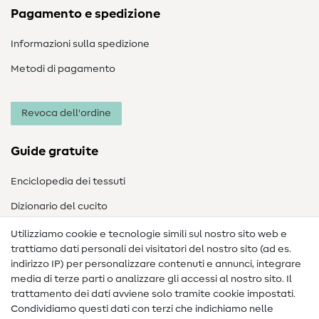
Pagamento e spedizione
Informazioni sulla spedizione
Metodi di pagamento
Revoca dell'ordine
Guide gratuite
Enciclopedia dei tessuti
Dizionario del cucito
Nähanleitungen
Utilizziamo cookie e tecnologie simili sul nostro sito web e
trattiamo dati personali dei visitatori del nostro sito (ad es.
Assistenza e contatto
indirizzo IP) per personalizzare contenuti e annunci, integrare
media di terze parti o analizzare gli accessi al nostro sito. Il
Contatto
trattamento dei dati avviene solo tramite cookie impostati.
Condividiamo questi dati con terzi che indichiamo nelle
Informazioni sul nuovo proprietario