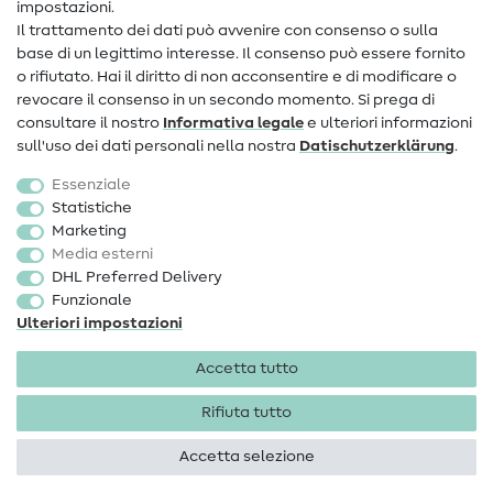
impostazioni.
Il trattamento dei dati può avvenire con consenso o sulla
FAQ
base di un legittimo interesse. Il consenso può essere fornito
Diritto di recesso
o rifiutato. Hai il diritto di non acconsentire e di modificare o
revocare il consenso in un secondo momento. Si prega di
Popolare
consultare il nostro
Informativa legale
e ulteriori informazioni
sull'uso dei dati personali nella nostra
Dati­schutz­erklärung
.
Tessuti
Essenziale
Accessori cucito
Statistiche
Marketing
Sale
Media esterni
DHL Preferred Delivery
Funzionale
Ulteriori impostazioni
Accetta tutto
Informazioni legali
Privacy
Condizioni generali
Diritto di recesso
Rifiuta tutto
Accetta selezione
Diritti d'autore 2026 SewIY GmbH