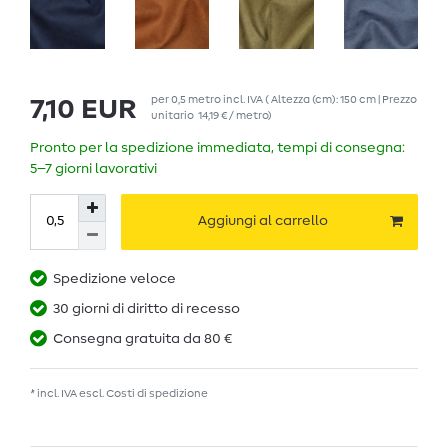
per
0,5
metro
incl. IVA
( Altezza (cm): 150 cm | Prezzo
7,10 EUR
unitario
14,19 € / metro
)
Pronto per la spedizione immediata, tempi di consegna:
5–7 giorni lavorativi
Aggiungi al carrello
Spedizione veloce
30 giorni di diritto di recesso
Consegna gratuita da 80 €
* incl. IVA escl.
Costi di spedizione