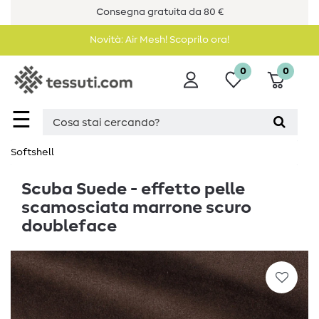
Consegna gratuita da 80 €
Novità: Air Mesh! Scoprilo ora!
0
0
☰
Softshell
Scuba Suede - effetto pelle
scamosciata marrone scuro
doubleface