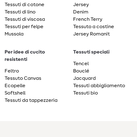
Tessuti di cotone
Jersey
Tessuti di lino
Denim
Tessuti di viscosa
French Terry
Tessuti per felpe
Tessuto a costine
Mussola
Jersey Romanit
Per idee di cucito
Tessuti speciali
resistenti
Tencel
Feltro
Bouclé
Tessuto Canvas
Jacquard
Ecopelle
Tessuti abbigliamento
Softshell
Tessuti bio
Tessuti da tappezzeria