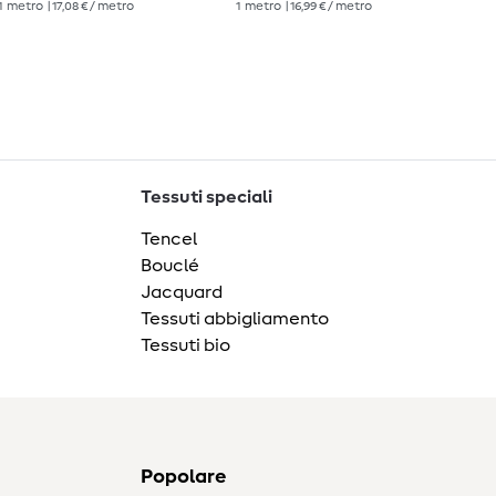
1
metro
| 17,08 € / metro
1
metro
| 16,99 € / metro
1
me
Tessuti speciali
Tencel
Bouclé
Jacquard
Tessuti abbigliamento
Tessuti bio
Popolare