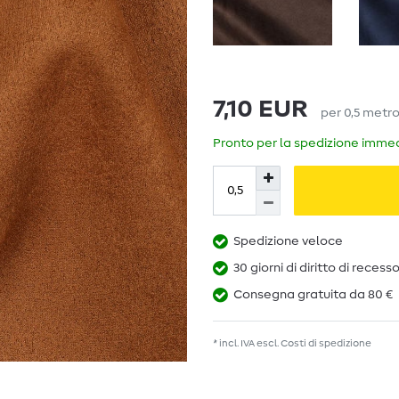
7,10 EUR
per
0,5
metr
Pronto per la spedizione immedi
Spedizione veloce
30 giorni di diritto di recess
Consegna gratuita da 80 €
* incl. IVA escl.
Costi di spedizione