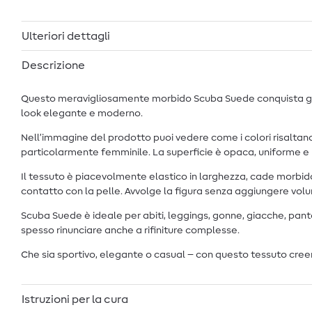
Ulteriori dettagli
Descrizione
Questo meravigliosamente morbido Scuba Suede conquista già al 
look elegante e moderno.
Nell’immagine del prodotto puoi vedere come i colori risaltan
particolarmente femminile. La superficie è opaca, uniforme e 
Il tessuto è piacevolmente elastico in larghezza, cade morbido 
contatto con la pelle. Avvolge la figura senza aggiungere volu
Scuba Suede è ideale per abiti, leggings, gonne, giacche, pantal
spesso rinunciare anche a rifiniture complesse.
Che sia sportivo, elegante o casual – con questo tessuto creera
Istruzioni per la cura