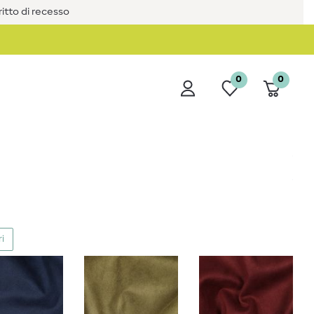
iritto di recesso
0
0
ri