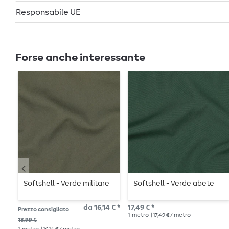
Responsabile UE
Forse anche interessante
Softshell - Verde militare
Softshell - Verde abete
da 16,14 € *
17,49 € *
Prezzo consigliato
1
metro
| 17,49 € / metro
18,99 €