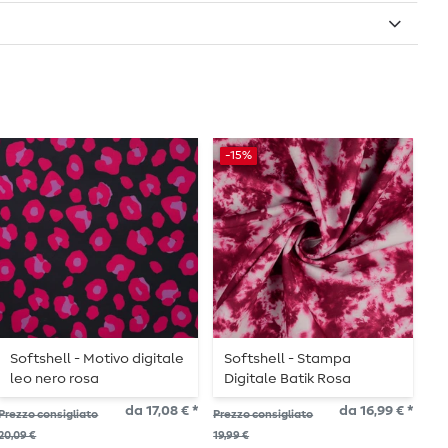
-15%
-
Softshell - Motivo digitale
Softshell - Stampa
S
leo nero rosa
Digitale Batik Rosa
D
da 17,08 € *
da 16,99 € *
Prezzo consigliato
Prezzo consigliato
Pre
20,09 €
19,99 €
21,