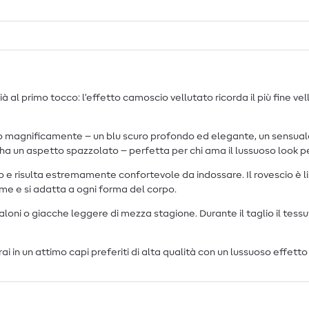
primo tocco: l’effetto camoscio vellutato ricorda il più fine vellu
o magnificamente – un blu scuro profondo ed elegante, un sensuale
ha un aspetto spazzolato – perfetta per chi ama il lussuoso look pe
e risulta estremamente confortevole da indossare. Il rovescio è lisci
me e si adatta a ogni forma del corpo.
oni o giacche leggere di mezza stagione. Durante il taglio il tessuto 
i in un attimo capi preferiti di alta qualità con un lussuoso effett