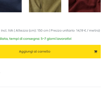
o
incl. IVA
( Altezza (cm): 150 cm | Prezzo unitario
14,19 € / metro
)
ata, tempi di consegna: 5–7 giorni lavorativi
Aggiungi al carrello
o