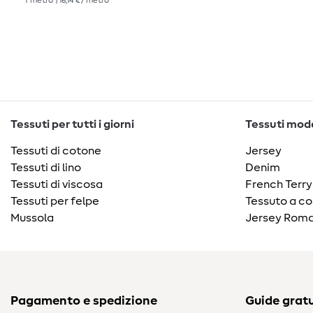
1
metro
| 16,14 € / metro
Tessuti per tutti i giorni
Tessuti moda
Tessuti di cotone
Jersey
Tessuti di lino
Denim
Tessuti di viscosa
French Terry
Tessuti per felpe
Tessuto a co
Mussola
Jersey Roma
Pagamento e spedizione
Guide gratu