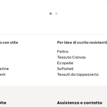
 con stile
Per idee di cucito resistenti
Feltro
Tessuto Canvas
Ecopelle
stine
Softshell
nit
Tessuti da tappezzeria
ite
Assistenza e contatto