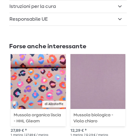
Istruzioni per la cura
Responsabile UE
Forse anche interessante
di Albstoffe
Mussola organica liscia
Mussola biologica -
M
- HHL Gleam
Viola chiaro
O
Glamouflage Sand
27,89 € *
12,29 € *
12,
1
metro
| 27,89 € / metro
1
metro
| 12,29 € / metro
1
me