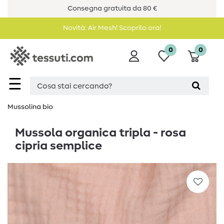
Consegna gratuita da 80 €
Novità: Air Mesh! Scoprilo ora!
0
0
☰
Mussolina bio
Mussola organica tripla - rosa
cipria semplice