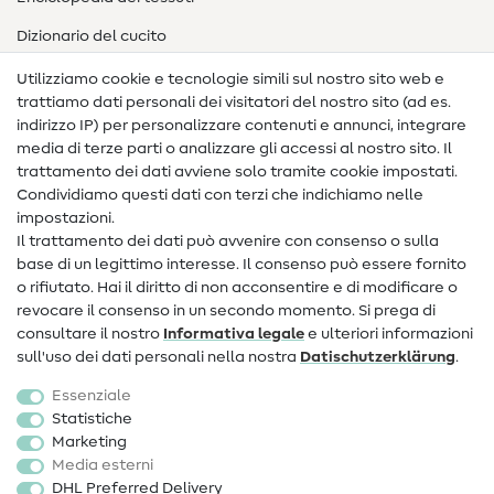
Dizionario del cucito
Nähanleitungen
Utilizziamo cookie e tecnologie simili sul nostro sito web e
trattiamo dati personali dei visitatori del nostro sito (ad es.
Assistenza e contatto
indirizzo IP) per personalizzare contenuti e annunci, integrare
media di terze parti o analizzare gli accessi al nostro sito. Il
Contatto
trattamento dei dati avviene solo tramite cookie impostati.
Condividiamo questi dati con terzi che indichiamo nelle
Informazioni sul nuovo proprietario
impostazioni.
Il trattamento dei dati può avvenire con consenso o sulla
FAQ
base di un legittimo interesse. Il consenso può essere fornito
Diritto di recesso
o rifiutato. Hai il diritto di non acconsentire e di modificare o
revocare il consenso in un secondo momento. Si prega di
Popolare
consultare il nostro
Informativa legale
e ulteriori informazioni
sull'uso dei dati personali nella nostra
Dati­schutz­erklärung
.
Tessuti
Essenziale
Accessori cucito
Statistiche
Marketing
Sale
Media esterni
DHL Preferred Delivery