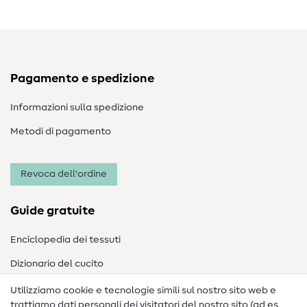
Pagamento e spedizione
Informazioni sulla spedizione
Metodi di pagamento
Revoca dell'ordine
Guide gratuite
Enciclopedia dei tessuti
Dizionario del cucito
Nähanleitungen
Utilizziamo cookie e tecnologie simili sul nostro sito web e
trattiamo dati personali dei visitatori del nostro sito (ad es.