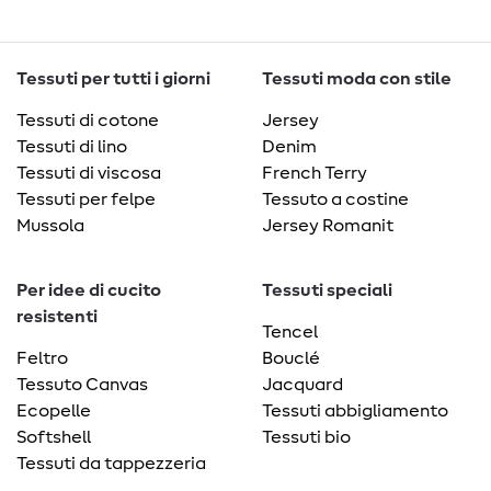
Tessuti per tutti i giorni
Tessuti moda con stile
Tessuti di cotone
Jersey
Tessuti di lino
Denim
Tessuti di viscosa
French Terry
Tessuti per felpe
Tessuto a costine
Mussola
Jersey Romanit
Per idee di cucito
Tessuti speciali
resistenti
Tencel
Feltro
Bouclé
Tessuto Canvas
Jacquard
Ecopelle
Tessuti abbigliamento
Softshell
Tessuti bio
Tessuti da tappezzeria