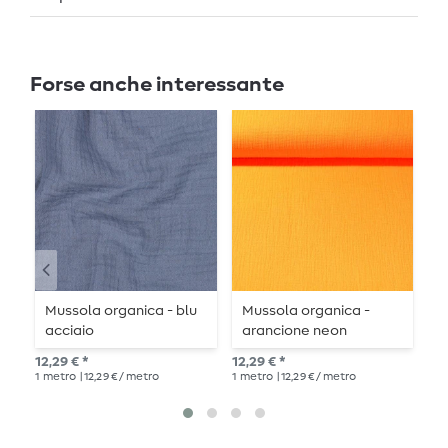
Forse anche interessante
Mussola organica - blu
Mussola organica -
T
acciaio
arancione neon
-
12,29 € *
12,29 € *
14,
1
metro
| 12,29 € / metro
1
metro
| 12,29 € / metro
1
me