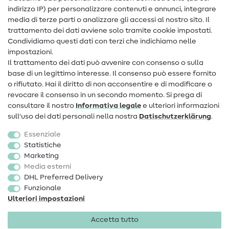
Assistenza e contatto
indirizzo IP) per personalizzare contenuti e annunci, integrare
media di terze parti o analizzare gli accessi al nostro sito. Il
Contatto
trattamento dei dati avviene solo tramite cookie impostati.
Condividiamo questi dati con terzi che indichiamo nelle
Informazioni sul nuovo proprietario
impostazioni.
Il trattamento dei dati può avvenire con consenso o sulla
FAQ
base di un legittimo interesse. Il consenso può essere fornito
Diritto di recesso
o rifiutato. Hai il diritto di non acconsentire e di modificare o
revocare il consenso in un secondo momento. Si prega di
Popolare
consultare il nostro
Informativa legale
e ulteriori informazioni
sull'uso dei dati personali nella nostra
Dati­schutz­erklärung
.
Tessuti
Essenziale
Accessori cucito
Statistiche
Marketing
Sale
Media esterni
DHL Preferred Delivery
Funzionale
Ulteriori impostazioni
Accetta tutto
Informazioni legali
Privacy
Condizioni generali