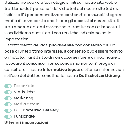
Nähanleitungen
Utilizziamo cookie e tecnologie simili sul nostro sito web e
trattiamo dati personali dei visitatori del nostro sito (ad es.
Assistenza e contatto
indirizzo IP) per personalizzare contenuti e annunci, integrare
media di terze parti o analizzare gli accessi al nostro sito. Il
Contatto
trattamento dei dati avviene solo tramite cookie impostati.
Condividiamo questi dati con terzi che indichiamo nelle
Informazioni sul nuovo proprietario
impostazioni.
Il trattamento dei dati può avvenire con consenso o sulla
FAQ
base di un legittimo interesse. Il consenso può essere fornito
Diritto di recesso
o rifiutato. Hai il diritto di non acconsentire e di modificare o
revocare il consenso in un secondo momento. Si prega di
Popolare
consultare il nostro
Informativa legale
e ulteriori informazioni
sull'uso dei dati personali nella nostra
Dati­schutz­erklärung
.
Tessuti
Essenziale
Accessori cucito
Statistiche
Marketing
Sale
Media esterni
DHL Preferred Delivery
Funzionale
Ulteriori impostazioni