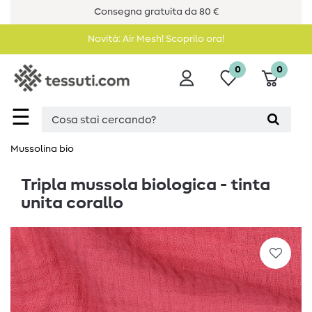
Consegna gratuita da 80 €
Novità: Air Mesh! Scoprilo ora!
0
0
☰
Mussolina bio
Tripla mussola biologica - tinta
unita corallo