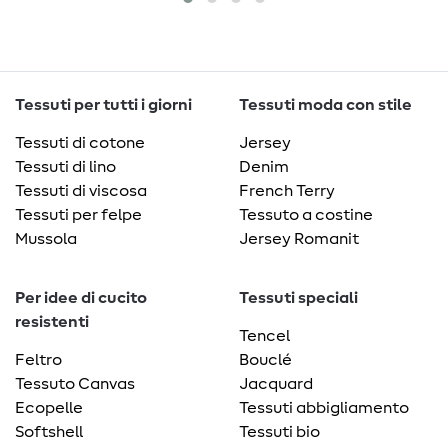
Tessuti per tutti i giorni
Tessuti moda con stile
Tessuti di cotone
Jersey
Tessuti di lino
Denim
Tessuti di viscosa
French Terry
Tessuti per felpe
Tessuto a costine
Mussola
Jersey Romanit
Per idee di cucito
Tessuti speciali
resistenti
Tencel
Feltro
Bouclé
Tessuto Canvas
Jacquard
Ecopelle
Tessuti abbigliamento
Softshell
Tessuti bio