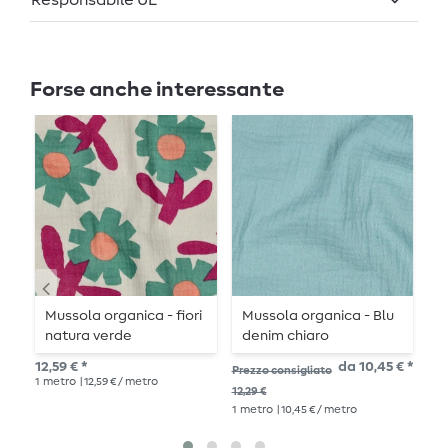
Responsabile UE
Forse anche interessante
Mussola organica - fiori
Mussola organica - Blu
M
natura verde
denim chiaro
-
S
12,59 € *
da 10,45 € *
27,
Prezzo consigliato
1
metro
| 12,59 € / metro
1
me
12,29 €
1
metro
| 10,45 € / metro