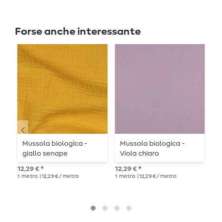
Forse anche interessante
Mussola biologica -
Mussola biologica -
M
giallo senape
Viola chiaro
r
12,29 € *
12,29 € *
12,
1
metro
| 12,29 € / metro
1
metro
| 12,29 € / metro
1
me