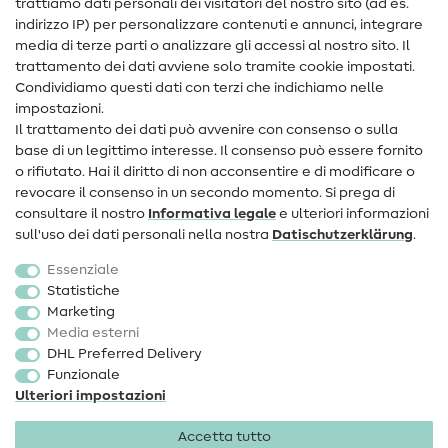
trattiamo dati personali dei visitatori del nostro sito (ad es.
Assistenza e contatto
indirizzo IP) per personalizzare contenuti e annunci, integrare
media di terze parti o analizzare gli accessi al nostro sito. Il
Contatto
trattamento dei dati avviene solo tramite cookie impostati.
Condividiamo questi dati con terzi che indichiamo nelle
Informazioni sul nuovo proprietario
impostazioni.
Il trattamento dei dati può avvenire con consenso o sulla
FAQ
base di un legittimo interesse. Il consenso può essere fornito
Diritto di recesso
o rifiutato. Hai il diritto di non acconsentire e di modificare o
revocare il consenso in un secondo momento. Si prega di
Popolare
consultare il nostro
Informativa legale
e ulteriori informazioni
sull'uso dei dati personali nella nostra
Dati­schutz­erklärung
.
Tessuti
Essenziale
Accessori cucito
Statistiche
Marketing
Sale
Media esterni
DHL Preferred Delivery
Funzionale
Ulteriori impostazioni
Accetta tutto