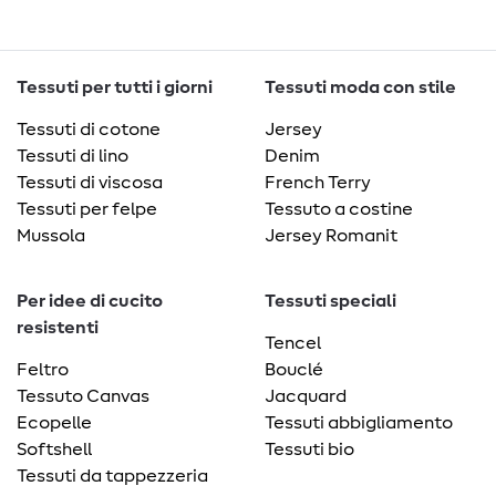
Tessuti per tutti i giorni
Tessuti moda con stile
Tessuti di cotone
Jersey
Tessuti di lino
Denim
Tessuti di viscosa
French Terry
Tessuti per felpe
Tessuto a costine
Mussola
Jersey Romanit
Per idee di cucito
Tessuti speciali
resistenti
Tencel
Feltro
Bouclé
Tessuto Canvas
Jacquard
Ecopelle
Tessuti abbigliamento
Softshell
Tessuti bio
Tessuti da tappezzeria