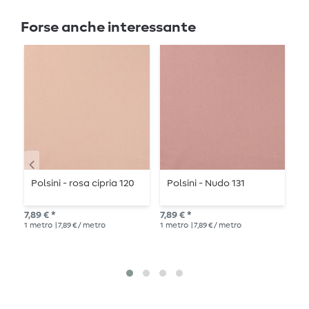
Forse anche interessante
Polsini - rosa cipria 120
Polsini - Nudo 131
P
7,89 € *
7,89 € *
9,9
1
metro
| 7,89 € / metro
1
metro
| 7,89 € / metro
1
me