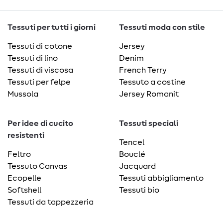
Tessuti per tutti i giorni
Tessuti moda con stile
Tessuti di cotone
Jersey
Tessuti di lino
Denim
Tessuti di viscosa
French Terry
Tessuti per felpe
Tessuto a costine
Mussola
Jersey Romanit
Per idee di cucito
Tessuti speciali
resistenti
Tencel
Feltro
Bouclé
Tessuto Canvas
Jacquard
Ecopelle
Tessuti abbigliamento
Softshell
Tessuti bio
Tessuti da tappezzeria