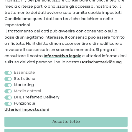
indirizzo IP) per personalizzare contenuti e annunci, integrare
media di terze parti o analizzare gli accessi al nostro sito. Il
Contatto
trattamento dei dati avviene solo tramite cookie impostati.
Condividiamo questi dati con terzi che indichiamo nelle
Informazioni sul nuovo proprietario
impostazioni.
Il trattamento dei dati può avvenire con consenso o sulla
FAQ
base di un legittimo interesse. Il consenso può essere fornito
Diritto di recesso
o rifiutato. Hai il diritto di non acconsentire e di modificare o
revocare il consenso in un secondo momento. Si prega di
Popolare
consultare il nostro
Informativa legale
e ulteriori informazioni
sull'uso dei dati personali nella nostra
Dati­schutz­erklärung
.
Tessuti
Essenziale
Accessori cucito
Statistiche
Marketing
Sale
Media esterni
DHL Preferred Delivery
Funzionale
Ulteriori impostazioni
Accetta tutto
Informazioni legali
Privacy
Condizioni generali