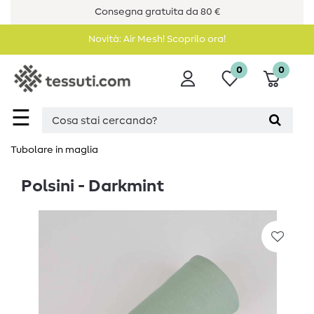
Consegna gratuita da 80 €
Novità: Air Mesh! Scoprilo ora!
0
0
☰
Tubolare in maglia
Polsini - Darkmint