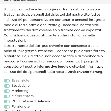
Nähanleitungen
Utilizziamo cookie e tecnologie simili sul nostro sito web e
trattiamo dati personali dei visitatori del nostro sito (ad es.
Assistenza e contatto
indirizzo IP) per personalizzare contenuti e annunci, integrare
media di terze parti o analizzare gli accessi al nostro sito. Il
Contatto
trattamento dei dati avviene solo tramite cookie impostati.
Condividiamo questi dati con terzi che indichiamo nelle
Informazioni sul nuovo proprietario
impostazioni.
Il trattamento dei dati può avvenire con consenso o sulla
FAQ
base di un legittimo interesse. Il consenso può essere fornito
Diritto di recesso
o rifiutato. Hai il diritto di non acconsentire e di modificare o
revocare il consenso in un secondo momento. Si prega di
Popolare
consultare il nostro
Informativa legale
e ulteriori informazioni
sull'uso dei dati personali nella nostra
Dati­schutz­erklärung
.
Tessuti
Essenziale
Accessori cucito
Statistiche
Marketing
Sale
Media esterni
DHL Preferred Delivery
Funzionale