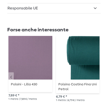
Responsabile UE
Forse anche interessante
Polsini - Lilla 430
Polsino Costina Fina Uni
P
Petrol
7,89 € *
6,79 € *
Pre
1
metro
| 7,89 € / metro
1
metro
| 6,79 € / metro
8,4
1
me