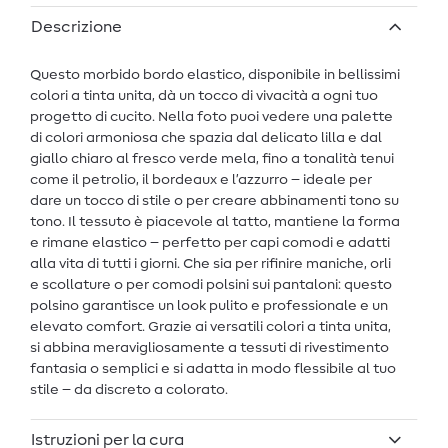
Descrizione
Questo morbido bordo elastico, disponibile in bellissimi
colori a tinta unita, dà un tocco di vivacità a ogni tuo
progetto di cucito. Nella foto puoi vedere una palette
di colori armoniosa che spazia dal delicato lilla e dal
giallo chiaro al fresco verde mela, fino a tonalità tenui
come il petrolio, il bordeaux e l’azzurro – ideale per
dare un tocco di stile o per creare abbinamenti tono su
tono. Il tessuto è piacevole al tatto, mantiene la forma
e rimane elastico – perfetto per capi comodi e adatti
alla vita di tutti i giorni. Che sia per rifinire maniche, orli
e scollature o per comodi polsini sui pantaloni: questo
polsino garantisce un look pulito e professionale e un
elevato comfort. Grazie ai versatili colori a tinta unita,
si abbina meravigliosamente a tessuti di rivestimento
fantasia o semplici e si adatta in modo flessibile al tuo
stile – da discreto a colorato.
Istruzioni per la cura