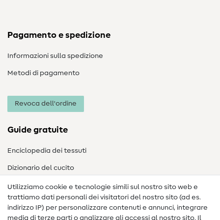
Pagamento e spedizione
Informazioni sulla spedizione
Metodi di pagamento
Revoca dell'ordine
Guide gratuite
Enciclopedia dei tessuti
Dizionario del cucito
Nähanleitungen
Utilizziamo cookie e tecnologie simili sul nostro sito web e
trattiamo dati personali dei visitatori del nostro sito (ad es.
Assistenza e contatto
indirizzo IP) per personalizzare contenuti e annunci, integrare
media di terze parti o analizzare gli accessi al nostro sito. Il