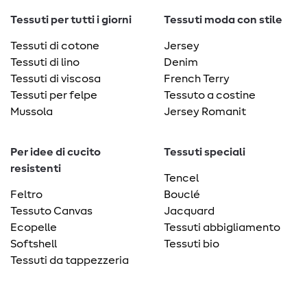
Tessuti per tutti i giorni
Tessuti moda con stile
Tessuti di cotone
Jersey
Tessuti di lino
Denim
Tessuti di viscosa
French Terry
Tessuti per felpe
Tessuto a costine
Mussola
Jersey Romanit
Per idee di cucito
Tessuti speciali
resistenti
Tencel
Feltro
Bouclé
Tessuto Canvas
Jacquard
Ecopelle
Tessuti abbigliamento
Softshell
Tessuti bio
Tessuti da tappezzeria