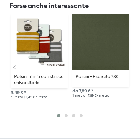
Forse anche interessante
Molti colori
Polsini rifiniti con strisce
Polsini - Esercito 280
P
universitarie
da 7,89 € *
8,49 € *
Pre
1
metro
| 7,89 € / metro
1
Pezzo
| 8,49 € / Pezzo
8,4
1
me