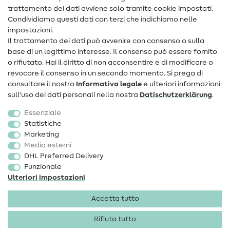
Contatto
trattamento dei dati avviene solo tramite cookie impostati.
Condividiamo questi dati con terzi che indichiamo nelle
Informazioni sul nuovo proprietario
impostazioni.
Il trattamento dei dati può avvenire con consenso o sulla
FAQ
base di un legittimo interesse. Il consenso può essere fornito
Diritto di recesso
o rifiutato. Hai il diritto di non acconsentire e di modificare o
revocare il consenso in un secondo momento. Si prega di
Popolare
consultare il nostro
Informativa legale
e ulteriori informazioni
sull'uso dei dati personali nella nostra
Dati­schutz­erklärung
.
Tessuti
Essenziale
Accessori cucito
Statistiche
Marketing
Sale
Media esterni
DHL Preferred Delivery
Funzionale
Ulteriori impostazioni
Accetta tutto
Informazioni legali
Privacy
Condizioni generali
Diritto di recesso
Rifiuta tutto