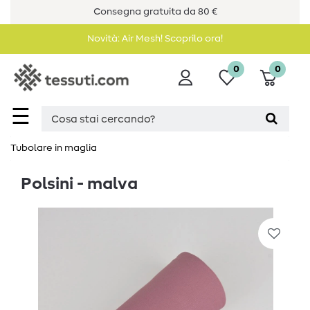
Consegna gratuita da 80 €
Novità: Air Mesh! Scoprilo ora!
0
0
☰
Tubolare in maglia
Polsini - malva