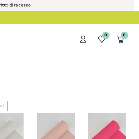
iritto di recesso
0
0
ori