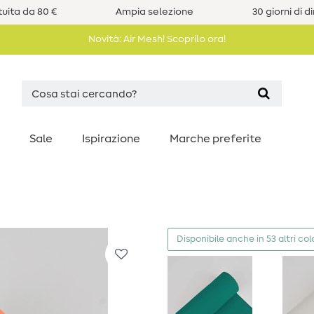
uita da 80 €
Ampia selezione
30 giorni di d
Novità: Air Mesh! Scoprilo ora!
Sale
Ispirazione
Marche preferite
Disponibile anche in 53 altri col