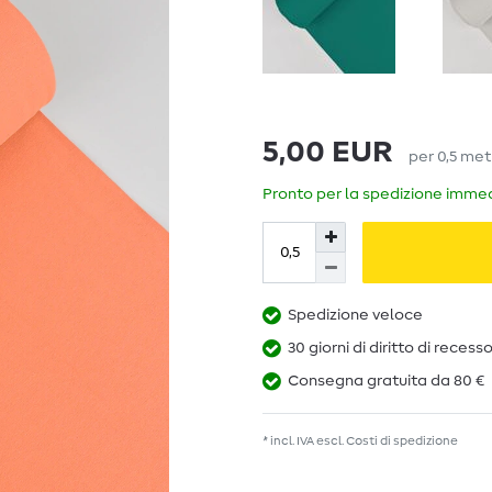
5,00 EUR
per
0,5
met
Pronto per la spedizione immedi
Spedizione veloce
30 giorni di diritto di recess
Consegna gratuita da 80 €
* incl. IVA escl.
Costi di spedizione