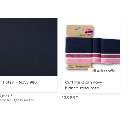
di Albstoffe
Polsini - Navy 980
Cuff Me Glam navy-
C
bianco-rosa-rosa
V
7,89 € *
10,09 € *
8,9
1
metro
| 7,89 € / metro