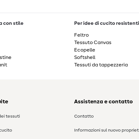
 con stile
Per idee di cucito resistenti
Feltro
Tessuto Canvas
Ecopelle
stine
Softshell
nit
Tessuti da tappezzeria
ite
Assistenza e contatto
ei tessuti
Contatto
 cucito
Informazioni sul nuovo propriet