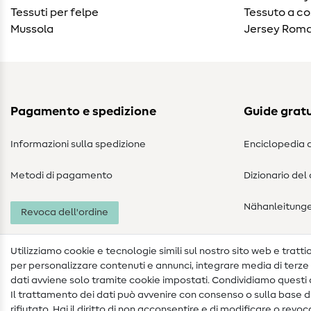
Tessuti per felpe
Tessuto a co
Mussola
Jersey Roma
Pagamento e spedizione
Guide gratu
Informazioni sulla spedizione
Enciclopedia d
Metodi di pagamento
Dizionario del
Nähanleitung
Revoca dell'ordine
Utilizziamo cookie e tecnologie simili sul nostro sito web e trattiam
per personalizzare contenuti e annunci, integrare media di terze p
dati avviene solo tramite cookie impostati. Condividiamo questi d
Il trattamento dei dati può avvenire con consenso o sulla base di
rifiutato. Hai il diritto di non acconsentire e di modificare o rev