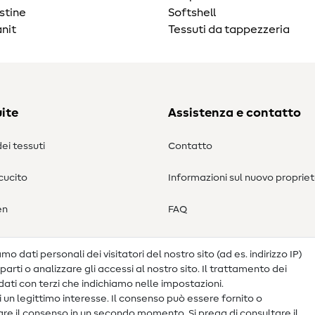
stine
Softshell
nit
Tessuti da tappezzeria
ite
Assistenza e contatto
ei tessuti
Contatto
 cucito
Informazioni sul nuovo propriet
en
FAQ
Diritto di recesso
o dati personali dei visitatori del nostro sito (ad es. indirizzo IP)
arti o analizzare gli accessi al nostro sito. Il trattamento dei
ati con terzi che indichiamo nelle impostazioni.
 un legittimo interesse. Il consenso può essere fornito o
ocare il consenso in un secondo momento. Si prega di consultare il