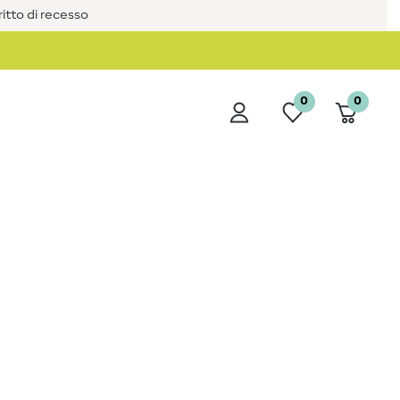
iritto di recesso
0
0