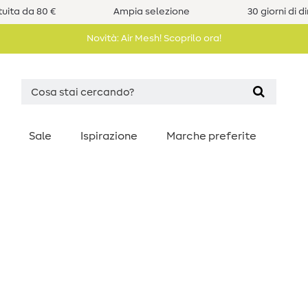
uita da 80 €
Ampia selezione
30 giorni di d
Novità: Air Mesh! Scoprilo ora!
Sale
Ispirazione
Marche preferite