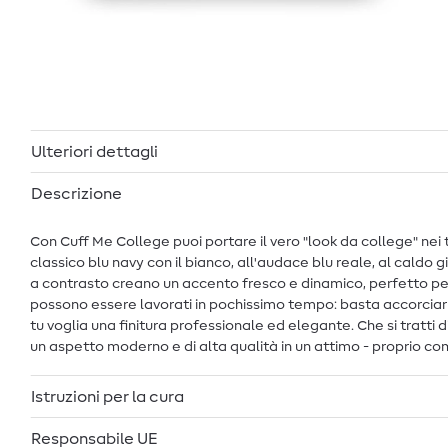
Ulteriori dettagli
Descrizione
Con Cuff Me College puoi portare il vero "look da college" nei tuoi 
classico blu navy con il bianco, all'audace blu reale, al caldo gia
a contrasto creano un accento fresco e dinamico, perfetto per gli
possono essere lavorati in pochissimo tempo: basta accorciarli al
tu voglia una finitura professionale ed elegante. Che si tratti
un aspetto moderno e di alta qualità in un attimo - proprio co
Istruzioni per la cura
Responsabile UE