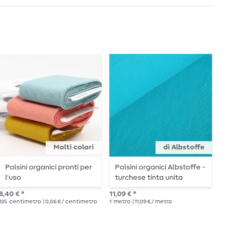
Molti colori
di Albstoffe
Polsini organici pronti per
Polsini organici Albstoffe -
P
l'uso
turchese tinta unita
7,8
8,40 € *
11,09 € *
1
me
135
centimetro
| 0,06 € / centimetro
1
metro
| 11,09 € / metro