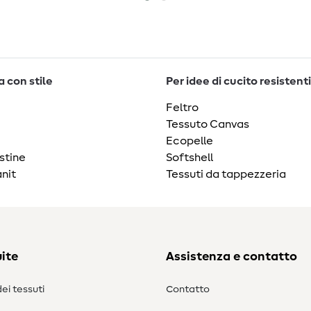
 con stile
Per idee di cucito resistenti
Feltro
Tessuto Canvas
Ecopelle
stine
Softshell
nit
Tessuti da tappezzeria
ite
Assistenza e contatto
ei tessuti
Contatto