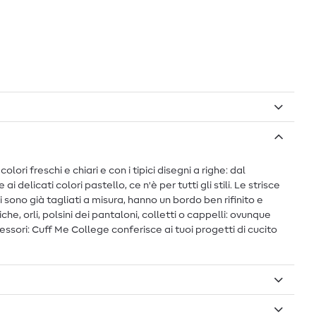
lori freschi e chiari e con i tipici disegni a righe: dal
 delicati colori pastello, ce n'è per tutti gli stili. Le strisce
i sono già tagliati a misura, hanno un bordo ben rifinito e
e, orli, polsini dei pantaloni, colletti o cappelli: ovunque
ssori: Cuff Me College conferisce ai tuoi progetti di cucito