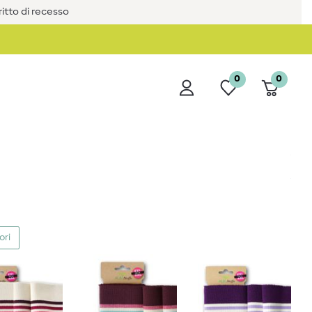
iritto di recesso
0
0
ori