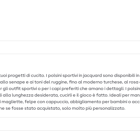
progetti di cucito. I polsini sportivi in jacquard sono disponibili in co
llo senape e ai toni del ruggine, fino al moderno turchese, al rosa e ai
 outfit sportivi o per i capi preferiti che amano i dettagli. I polsin
la lunghezza desiderata, cucirli e il gioco è fatto. Ideali per manich
 di magliette, felpe con cappuccio, abbigliamento per bambini o acce
me se fosse stato acquistato, solo molto più personalizzato.