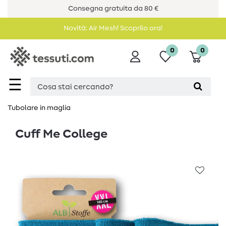
Consegna gratuita da 80 €
Novità: Air Mesh! Scoprilo ora!
0
0
☰
Tubolare in maglia
Cuff Me College