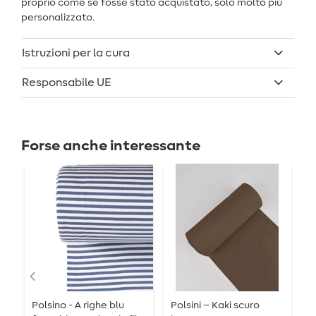
proprio come se fosse stato acquistato, solo molto più
personalizzato.
Istruzioni per la cura
Responsabile UE
Forse anche interessante
Polsino - A righe blu
Polsini – Kaki scuro
P