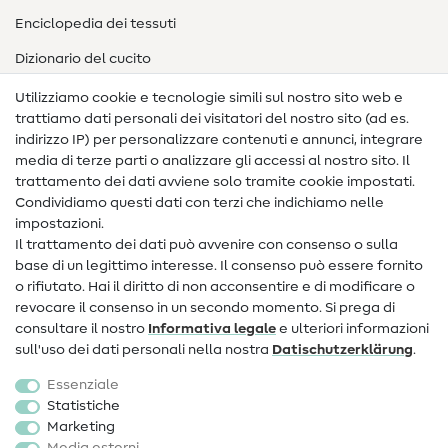
Enciclopedia dei tessuti
Dizionario del cucito
Nähanleitungen
Utilizziamo cookie e tecnologie simili sul nostro sito web e
trattiamo dati personali dei visitatori del nostro sito (ad es.
Assistenza e contatto
indirizzo IP) per personalizzare contenuti e annunci, integrare
media di terze parti o analizzare gli accessi al nostro sito. Il
Contatto
trattamento dei dati avviene solo tramite cookie impostati.
Condividiamo questi dati con terzi che indichiamo nelle
Informazioni sul nuovo proprietario
impostazioni.
Il trattamento dei dati può avvenire con consenso o sulla
FAQ
base di un legittimo interesse. Il consenso può essere fornito
Diritto di recesso
o rifiutato. Hai il diritto di non acconsentire e di modificare o
revocare il consenso in un secondo momento. Si prega di
Popolare
consultare il nostro
Informativa legale
e ulteriori informazioni
sull'uso dei dati personali nella nostra
Dati­schutz­erklärung
.
Tessuti
Essenziale
Accessori cucito
Statistiche
Marketing
Sale