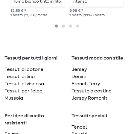
fumo bianco tinto in filo
intenso
7,8
12,59 € *
9,99 € *
1
me
1
metro
| 12,59 € / metro
1
metro
| 9,99 € / metro
Tessuti per tutti i giorni
Tessuti moda con stile
Tessuti di cotone
Jersey
Tessuti di lino
Denim
Tessuti di viscosa
French Terry
Tessuti per felpe
Tessuto a costine
Mussola
Jersey Romanit
Per idee di cucito
Tessuti speciali
resistenti
Tencel