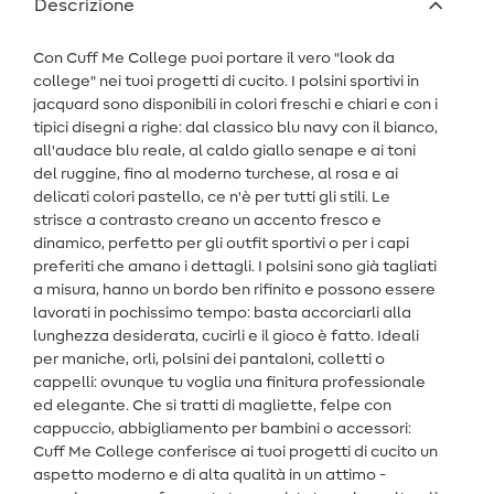
Descrizione
Con Cuff Me College puoi portare il vero "look da
college" nei tuoi progetti di cucito. I polsini sportivi in
jacquard sono disponibili in colori freschi e chiari e con i
tipici disegni a righe: dal classico blu navy con il bianco,
all'audace blu reale, al caldo giallo senape e ai toni
del ruggine, fino al moderno turchese, al rosa e ai
delicati colori pastello, ce n'è per tutti gli stili. Le
strisce a contrasto creano un accento fresco e
dinamico, perfetto per gli outfit sportivi o per i capi
preferiti che amano i dettagli. I polsini sono già tagliati
a misura, hanno un bordo ben rifinito e possono essere
lavorati in pochissimo tempo: basta accorciarli alla
lunghezza desiderata, cucirli e il gioco è fatto. Ideali
per maniche, orli, polsini dei pantaloni, colletti o
cappelli: ovunque tu voglia una finitura professionale
ed elegante. Che si tratti di magliette, felpe con
cappuccio, abbigliamento per bambini o accessori:
Cuff Me College conferisce ai tuoi progetti di cucito un
aspetto moderno e di alta qualità in un attimo -