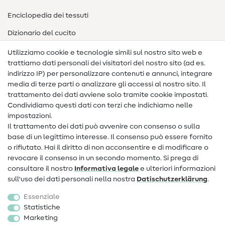
Enciclopedia dei tessuti
Dizionario del cucito
Nähanleitungen
Utilizziamo cookie e tecnologie simili sul nostro sito web e
trattiamo dati personali dei visitatori del nostro sito (ad es.
Assistenza e contatto
indirizzo IP) per personalizzare contenuti e annunci, integrare
media di terze parti o analizzare gli accessi al nostro sito. Il
Contatto
trattamento dei dati avviene solo tramite cookie impostati.
Condividiamo questi dati con terzi che indichiamo nelle
Informazioni sul nuovo proprietario
impostazioni.
Il trattamento dei dati può avvenire con consenso o sulla
FAQ
base di un legittimo interesse. Il consenso può essere fornito
Diritto di recesso
o rifiutato. Hai il diritto di non acconsentire e di modificare o
revocare il consenso in un secondo momento. Si prega di
Popolare
consultare il nostro
Informativa legale
e ulteriori informazioni
sull'uso dei dati personali nella nostra
Dati­schutz­erklärung
.
Tessuti
Essenziale
Accessori cucito
Statistiche
Marketing
Sale