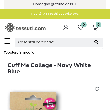
Consegna gratuita da 80 €
Novità: Air Mesh! Scoprilo ora!
0
0
☰
Tubolare in maglia
Cuff Me College - Navy White
Blue