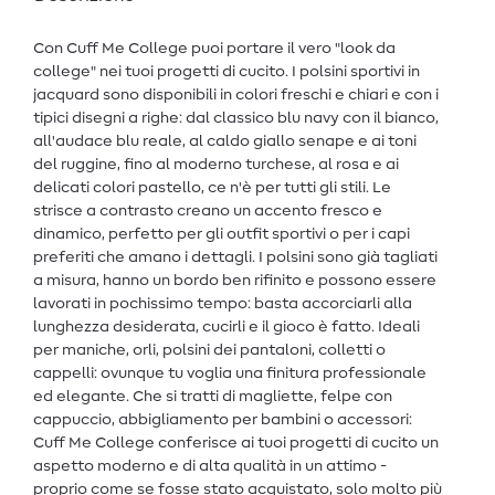
Con Cuff Me College puoi portare il vero "look da
college" nei tuoi progetti di cucito. I polsini sportivi in
jacquard sono disponibili in colori freschi e chiari e con i
tipici disegni a righe: dal classico blu navy con il bianco,
all'audace blu reale, al caldo giallo senape e ai toni
del ruggine, fino al moderno turchese, al rosa e ai
delicati colori pastello, ce n'è per tutti gli stili. Le
strisce a contrasto creano un accento fresco e
dinamico, perfetto per gli outfit sportivi o per i capi
preferiti che amano i dettagli. I polsini sono già tagliati
a misura, hanno un bordo ben rifinito e possono essere
lavorati in pochissimo tempo: basta accorciarli alla
lunghezza desiderata, cucirli e il gioco è fatto. Ideali
per maniche, orli, polsini dei pantaloni, colletti o
cappelli: ovunque tu voglia una finitura professionale
ed elegante. Che si tratti di magliette, felpe con
cappuccio, abbigliamento per bambini o accessori:
Cuff Me College conferisce ai tuoi progetti di cucito un
aspetto moderno e di alta qualità in un attimo -
proprio come se fosse stato acquistato, solo molto più