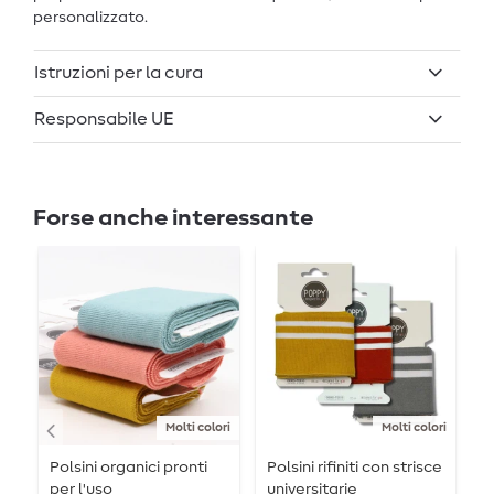
personalizzato.
Istruzioni per la cura
Responsabile UE
Forse anche interessante
Molti colori
Molti colori
Polsini organici pronti
Polsini rifiniti con strisce
P
per l'uso
universitarie