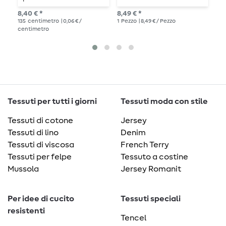
da 
8,40 € *
8,49 € *
1
me
135
centimetro
| 0,06 € /
1
Pezzo
| 8,49 € / Pezzo
centimetro
Tessuti per tutti i giorni
Tessuti moda con stile
Tessuti di cotone
Jersey
Tessuti di lino
Denim
Tessuti di viscosa
French Terry
Tessuti per felpe
Tessuto a costine
Mussola
Jersey Romanit
Per idee di cucito
Tessuti speciali
resistenti
Tencel