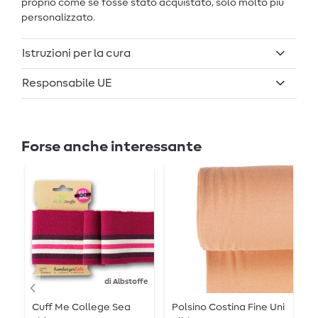
proprio come se fosse stato acquistato, solo molto più
personalizzato.
Istruzioni per la cura
Responsabile UE
Forse anche interessante
di Albstoffe
Cuff Me College Sea
Polsino Costina Fine Uni
P