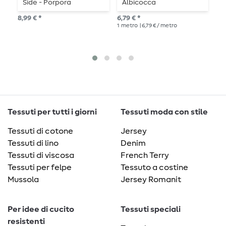
Side - Porpora
Albicocca
G
8,99 € *
6,79 € *
6,7
1
metro
| 6,79 € / metro
1
me
Tessuti per tutti i giorni
Tessuti moda con stile
Tessuti di cotone
Jersey
Tessuti di lino
Denim
Tessuti di viscosa
French Terry
Tessuti per felpe
Tessuto a costine
Mussola
Jersey Romanit
Per idee di cucito
Tessuti speciali
resistenti