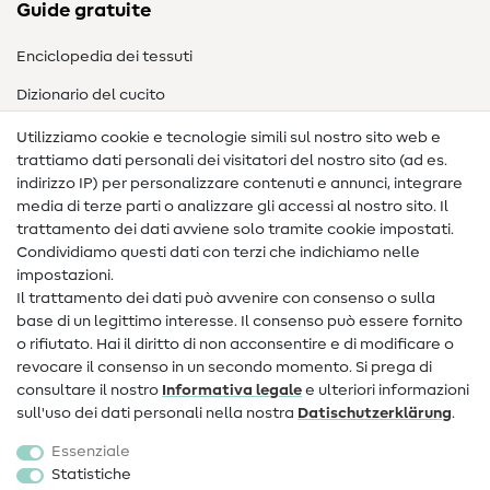
Guide gratuite
Enciclopedia dei tessuti
Dizionario del cucito
Nähanleitungen
Utilizziamo cookie e tecnologie simili sul nostro sito web e
trattiamo dati personali dei visitatori del nostro sito (ad es.
Assistenza e contatto
indirizzo IP) per personalizzare contenuti e annunci, integrare
media di terze parti o analizzare gli accessi al nostro sito. Il
Contatto
trattamento dei dati avviene solo tramite cookie impostati.
Condividiamo questi dati con terzi che indichiamo nelle
Informazioni sul nuovo proprietario
impostazioni.
Il trattamento dei dati può avvenire con consenso o sulla
FAQ
base di un legittimo interesse. Il consenso può essere fornito
Diritto di recesso
o rifiutato. Hai il diritto di non acconsentire e di modificare o
revocare il consenso in un secondo momento. Si prega di
Popolare
consultare il nostro
Informativa legale
e ulteriori informazioni
sull'uso dei dati personali nella nostra
Dati­schutz­erklärung
.
Tessuti
Essenziale
Accessori cucito
Statistiche