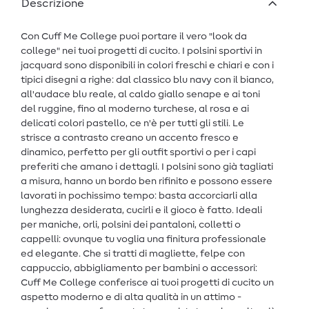
Descrizione
Con Cuff Me College puoi portare il vero "look da
college" nei tuoi progetti di cucito. I polsini sportivi in
jacquard sono disponibili in colori freschi e chiari e con i
tipici disegni a righe: dal classico blu navy con il bianco,
all'audace blu reale, al caldo giallo senape e ai toni
del ruggine, fino al moderno turchese, al rosa e ai
delicati colori pastello, ce n'è per tutti gli stili. Le
strisce a contrasto creano un accento fresco e
dinamico, perfetto per gli outfit sportivi o per i capi
preferiti che amano i dettagli. I polsini sono già tagliati
a misura, hanno un bordo ben rifinito e possono essere
lavorati in pochissimo tempo: basta accorciarli alla
lunghezza desiderata, cucirli e il gioco è fatto. Ideali
per maniche, orli, polsini dei pantaloni, colletti o
cappelli: ovunque tu voglia una finitura professionale
ed elegante. Che si tratti di magliette, felpe con
cappuccio, abbigliamento per bambini o accessori:
Cuff Me College conferisce ai tuoi progetti di cucito un
aspetto moderno e di alta qualità in un attimo -