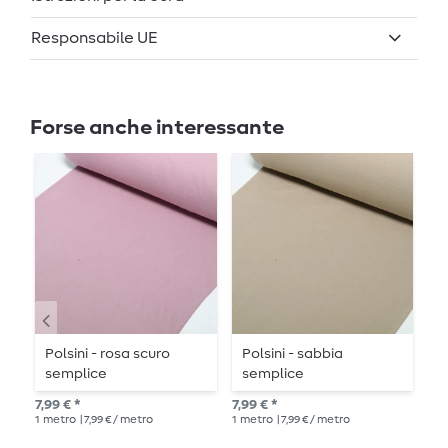
Responsabile UE
Forse anche interessante
Polsini - rosa scuro
Polsini - sabbia
P
semplice
semplice
u
7,99 € *
7,99 € *
8,4
1
metro
| 7,99 € / metro
1
metro
| 7,99 € / metro
1
Pe