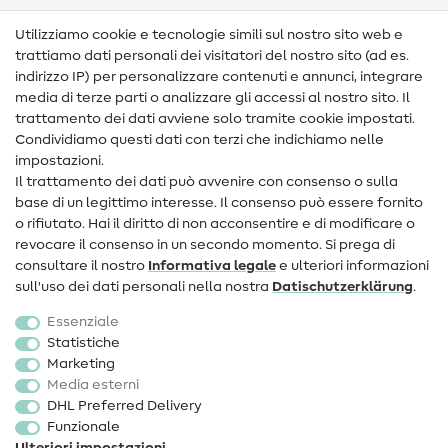
Nähanleitungen
Utilizziamo cookie e tecnologie simili sul nostro sito web e
trattiamo dati personali dei visitatori del nostro sito (ad es.
Assistenza e contatto
indirizzo IP) per personalizzare contenuti e annunci, integrare
media di terze parti o analizzare gli accessi al nostro sito. Il
Contatto
trattamento dei dati avviene solo tramite cookie impostati.
Condividiamo questi dati con terzi che indichiamo nelle
Informazioni sul nuovo proprietario
impostazioni.
Il trattamento dei dati può avvenire con consenso o sulla
FAQ
base di un legittimo interesse. Il consenso può essere fornito
Diritto di recesso
o rifiutato. Hai il diritto di non acconsentire e di modificare o
revocare il consenso in un secondo momento. Si prega di
Popolare
consultare il nostro
Informativa legale
e ulteriori informazioni
sull'uso dei dati personali nella nostra
Dati­schutz­erklärung
.
Tessuti
Essenziale
Accessori cucito
Statistiche
Marketing
Sale
Media esterni
DHL Preferred Delivery
Funzionale