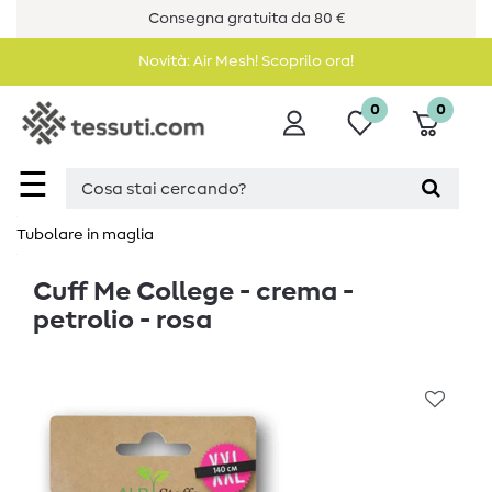
Consegna gratuita da 80 €
Novità: Air Mesh! Scoprilo ora!
0
0
☰
Tubolare in maglia
Cuff Me College - crema -
petrolio - rosa