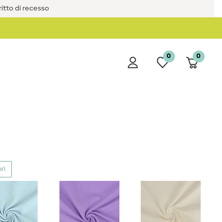
iritto di recesso
0
0
ri