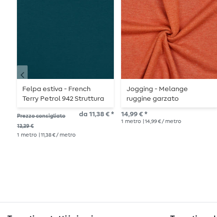
Felpa estiva - French
Jogging - Melange
Terry Petrol 942 Struttura
ruggine garzato
Loop
da 11,38 € *
14,99 € *
Prezzo consigliato
1
metro
| 14,99 € / metro
13,39 €
1
metro
| 11,38 € / metro