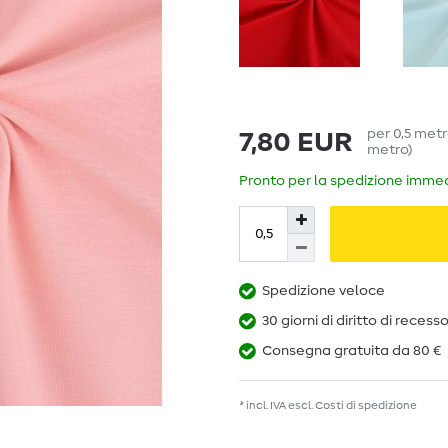
per
0,5
met
7,80 EUR
metro
)
Pronto per la spedizione immedi
Spedizione veloce
30 giorni di diritto di recess
Consegna gratuita da 80 €
* incl. IVA escl.
Costi di spedizione