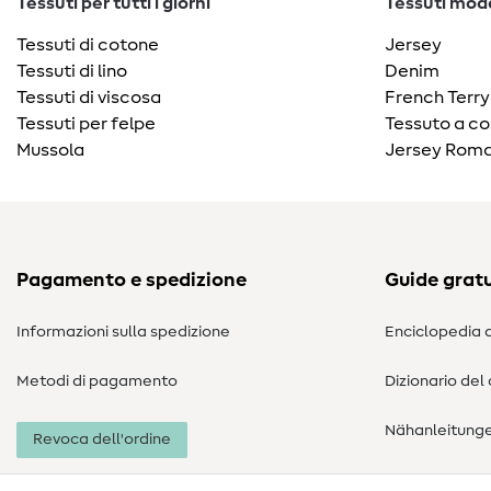
Tessuti per tutti i giorni
Tessuti moda
Tessuti di cotone
Jersey
Tessuti di lino
Denim
Tessuti di viscosa
French Terry
Tessuti per felpe
Tessuto a co
Mussola
Jersey Roma
Pagamento e spedizione
Guide gratu
Informazioni sulla spedizione
Enciclopedia d
Metodi di pagamento
Dizionario del
Nähanleitung
Revoca dell'ordine