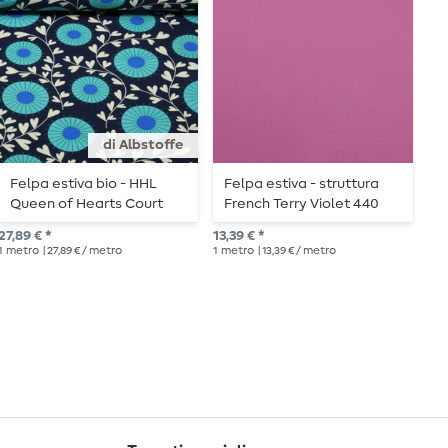
di Albstoffe
Felpa estiva bio - HHL
Felpa estiva - struttura
S
Queen of Hearts Court
French Terry Violet 440
T
Garden Navy
Loop
p
27,89 € *
13,39 € *
20,
s
1
metro
| 27,89 € / metro
1
metro
| 13,39 € / metro
1
me