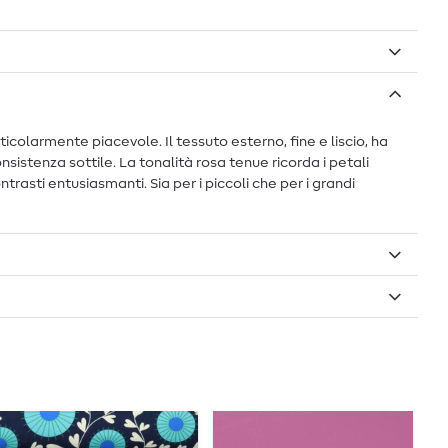
colarmente piacevole. Il tessuto esterno, fine e liscio, ha
istenza sottile. La tonalità rosa tenue ricorda i petali
trasti entusiasmanti. Sia per i piccoli che per i grandi